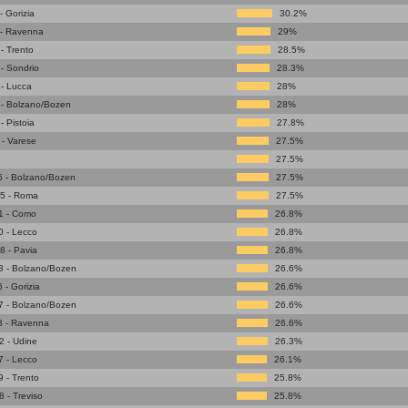
 Gorizia
30.2%
 - Ravenna
29%
- Trento
28.5%
- Sondrio
28.3%
- Lucca
28%
 - Bolzano/Bozen
28%
 Pistoia
27.8%
- Varese
27.5%
27.5%
6 - Bolzano/Bozen
27.5%
5 - Roma
27.5%
1 - Como
26.8%
 - Lecco
26.8%
 - Pavia
26.8%
3 - Bolzano/Bozen
26.6%
 - Gorizia
26.6%
7 - Bolzano/Bozen
26.6%
3 - Ravenna
26.6%
 - Udine
26.3%
 - Lecco
26.1%
 - Trento
25.8%
 - Treviso
25.8%