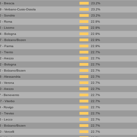
 - Brescia
23.2%
 - Verbano-Cusio-Ossola
23.2%
 - Sondrio
23.2%
2 - Roma
22.9%
 - Livorno
22.9%
4 - Bologna
22.9%
7 - Bolzano/Bozen
22.9%
7 - Parma
22.9%
 - Trento
22.7%
 - Arezzo
22.7%
2 - Bologna
22.7%
2 - Bolzano/Bozen
22.7%
 - Alessandria
22.7%
 - Verona
22.7%
 - Arezzo
22.7%
7 - Benevento
22.7%
 - Viterbo
22.7%
 - Rovigo
22.7%
 - Treviso
22.7%
 - Lecco
22.7%
6 - Bolzano/Bozen
22.7%
- Vercelli
22.7%