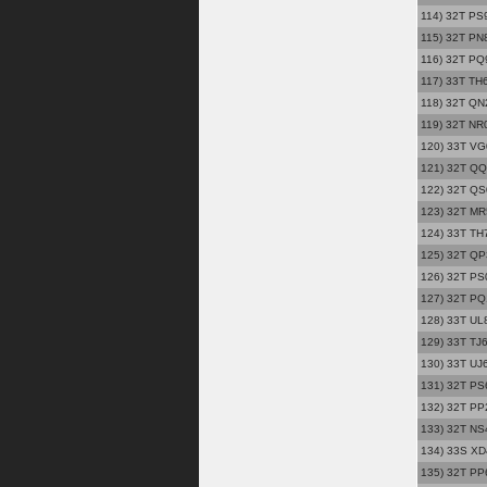
114) 32T PS
115) 32T PN8
116) 32T PQ
117) 33T TH6
118) 32T QN2
119) 32T NR0
120) 33T VG0
121) 32T QQ2
122) 32T QS
123) 32T MR
124) 33T TH7
125) 32T QP3
126) 32T PS0
127) 32T PQ1
128) 33T UL8
129) 33T TJ6
130) 33T UJ
131) 32T PS
132) 32T PP2
133) 32T NS4
134) 33S XD
135) 32T PP6