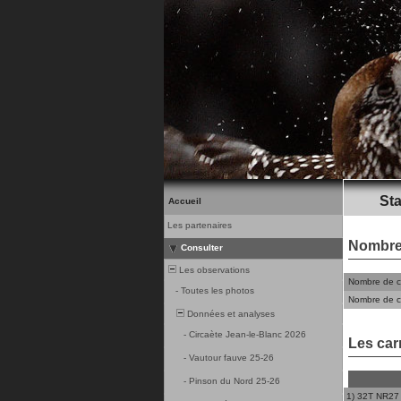
Sta
Accueil
Les partenaires
Nombre
Consulter
Les observations
Nombre de ca
-
Toutes les photos
Nombre de c
Données et analyses
-
Circaète Jean-le-Blanc 2026
Les car
-
Vautour fauve 25-26
-
Pinson du Nord 25-26
1) 32T NR27 