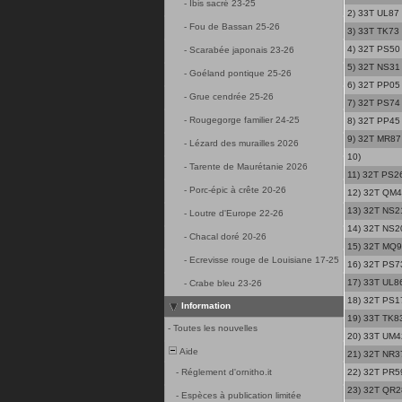
-
Ibis sacré 23-25
2) 33T UL87 -
-
Fou de Bassan 25-26
3) 33T TK73
4) 32T PS50 
-
Scarabée japonais 23-26
5) 32T NS31 
-
Goéland pontique 25-26
6) 32T PP05 
-
Grue cendrée 25-26
7) 32T PS74
-
Rougegorge familier 24-25
8) 32T PP45 -
9) 32T MR87 
-
Lézard des murailles 2026
10)
-
Tarente de Maurétanie 2026
11) 32T PS2
-
Porc-épic à crête 20-26
12) 32T QM4
13) 32T NS2
-
Loutre d'Europe 22-26
14) 32T NS20
-
Chacal doré 20-26
15) 32T MQ98
-
Ecrevisse rouge de Louisiane 17-25
16) 32T PS7
17) 33T UL86
-
Crabe bleu 23-26
18) 32T PS1
Information
19) 33T TK8
-
Toutes les nouvelles
20) 33T UM42
Aide
21) 32T NR37
-
Réglement d'ornitho.it
22) 32T PR59
23) 32T QR28
-
Espèces à publication limitée