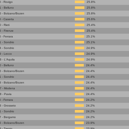
 - Rovigo
25.8%
 - Belluno
25.8%
6 - Bolzano/Bozen
25.8%
 - Caserta
25.6%
- Rieti
25.4%
 - Firenze
25.4%
 - Ferrara
25.1%
 - Sondrio
25.1%
 - Sondrio
24.9%
 - Lecco
24.9%
 - L'Aquila
24.9%
 - Belluno
24.4%
6 - Bolzano/Bozen
24.4%
 - Sondrio
24.4%
8 - Bolzano/Bozen
24.4%
7 - Modena
24.4%
 - Pavia
24.4%
 - Ferrara
24.2%
 - Grosseto
24.2%
 - Sondrio
24.2%
7 - Bergamo
24.2%
5 - Bolzano/Bozen
23.9%
 - Trento
23.9%