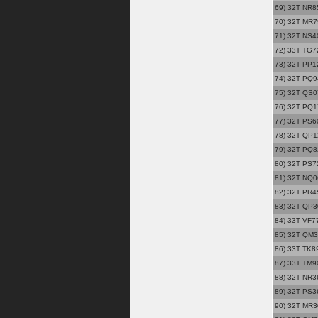
69) 32T NR85
70) 32T MR79
71) 32T NS40
72) 33T TG7
73) 32T PP12
74) 32T PQ9
75) 32T QS0
76) 32T PQ1
77) 32T PS60
78) 32T QP12
79) 32T PQ8
80) 32T PS7
81) 32T NQ06
82) 32T PR45
83) 32T QP30
84) 33T VF7
85) 32T QM37
86) 33T TK89
87) 33T TM90
88) 32T NR36
89) 32T PS3
90) 32T MR30 