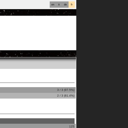
en
it
de
fr
3 / 3 (97.5%)
2 / 3 (81.4%)
125