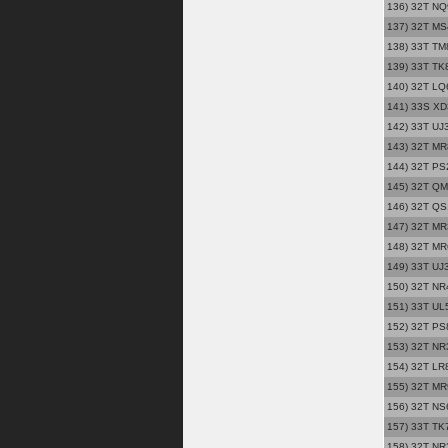
136) 32T NQ
137) 32T MS
138) 33T TM8
139) 33T TK
140) 32T LQ
141) 33S XD
142) 33T UJ
143) 32T MR8
144) 32T PS
145) 32T QM
146) 32T QS1
147) 32T MR31
148) 32T MR
149) 33T UJ
150) 32T NR
151) 33T UL5
152) 32T PS
153) 32T NR
154) 32T LR8
155) 32T MR
156) 32T NS6
157) 33T TK7
158) 32T NR