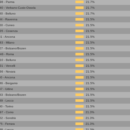
98 - Parma
21.7%
40 - Verbano-Cusio-Ossola
21.7%
0 - Belluno
21.7%
84 - Ravenna
21.5%
60 - Cuneo
21.5%
35 - Cosenza
21.5%
31 - Ancona
21.5%
3 - Milano
21.5%
27 - Bolzano/Bozen
21.5%
46 - Roma
21.5%
0 - Belluno
21.5%
 - Vercelli
21.5%
66 - Novara
21.5%
30 - Ancona
21.5%
46 - Bergamo
21.5%
7 - Udine
21.5%
83 - Bolzano/Bozen
21.5%
39 - Lecco
21.5%
0 - Torino
21.5%
97 - Como
21.3%
2 - Sondrio
21.3%
5 - Ferrara
21.3%
38 - Lecco
21.3%