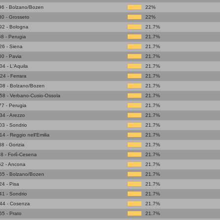
96 - Bolzano/Bozen
22%
0 - Grosseto
22%
92 - Bologna
21.7%
8 - Perugia
21.7%
6 - Siena
21.7%
0 - Pavia
21.7%
4 - L'Aquila
21.7%
4 - Ferrara
21.7%
08 - Bolzano/Bozen
21.7%
58 - Verbano-Cusio-Ossola
21.7%
7 - Perugia
21.7%
4 - Arezzo
21.7%
3 - Sondrio
21.7%
4 - Reggio nell'Emilia
21.7%
8 - Gorizia
21.7%
8 - Forlì-Cesena
21.7%
62 - Ancona
21.7%
65 - Bolzano/Bozen
21.7%
4 - Pisa
21.7%
1 - Sondrio
21.7%
44 - Cosenza
21.7%
5 - Prato
21.7%