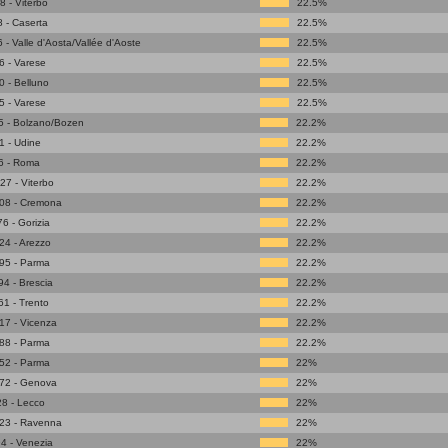
 - Viterbo
22.5%
 - Caserta
22.5%
- Valle d'Aosta/Vallée d'Aoste
22.5%
 - Varese
22.5%
 - Belluno
22.5%
 - Varese
22.5%
5 - Bolzano/Bozen
22.2%
 - Udine
22.2%
6 - Roma
22.2%
7 - Viterbo
22.2%
08 - Cremona
22.2%
6 - Gorizia
22.2%
4 - Arezzo
22.2%
95 - Parma
22.2%
4 - Brescia
22.2%
1 - Trento
22.2%
17 - Vicenza
22.2%
88 - Parma
22.2%
52 - Parma
22%
72 - Genova
22%
8 - Lecco
22%
23 - Ravenna
22%
4 - Venezia
22%