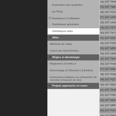
24) 33T TK98
-
Explication des symboles
25) 33T TM81
-
les FAQs
26) 32T PS1
27) 33T VF48
Statistiques d'utilisation
28) 33T UH20 
-
Statistiques générales
29) 32T PP75
-
Statistiques atlas
30) 33T TK74
Atlas
31) 32T NS51
32) 32T PS04
-
Méthode de l'atlas
33) 32T NR29
-
Calcul des éphémérides
34) 33T UG66
Règles et déontologie
35) 33T TM70
-
Réglement d'ornitho.it
36) 32T PS6
37) 32T NS61
-
Deontologia di Odonata.it (Libellule)
38) 32T PS6
-
Instructions relatives aux demandes de
39) 32T PQ7
données émanant de tiers
40) 32T NQ08
Projets approuvés en cours
41) 33T TK86
42) 32T PN53
43) 32T NS81
44) 32T NR8
45) 32T PS7
46) 32T PR58