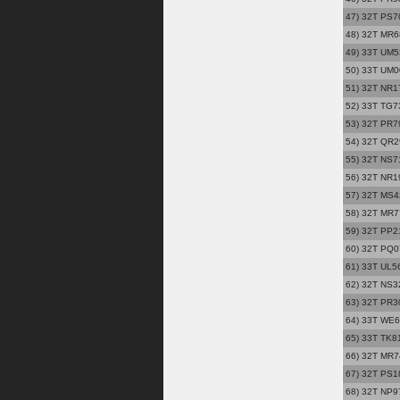
47) 32T PS70
48) 32T MR68
49) 33T UM53
50) 33T UM0
51) 32T NR1
52) 33T TG7
53) 32T PR79
54) 32T QR29
55) 32T NS71
56) 32T NR1
57) 32T MS42
58) 32T MR77
59) 32T PP21
60) 32T PQ0
61) 33T UL56
62) 32T NS32
63) 32T PR3
64) 33T WE6
65) 33T TK8
66) 32T MR7
67) 32T PS1
68) 32T NP97