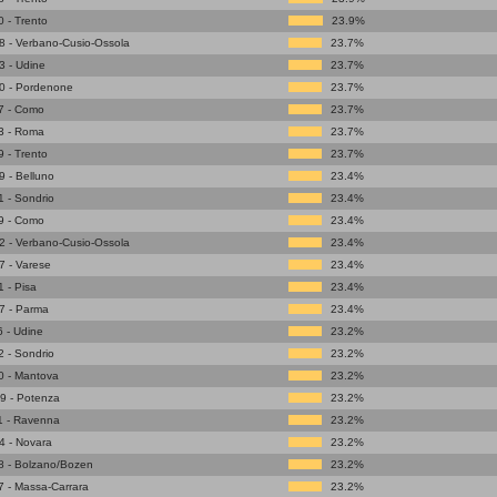
 - Trento
23.9%
 - Verbano-Cusio-Ossola
23.7%
 - Udine
23.7%
0 - Pordenone
23.7%
7 - Como
23.7%
3 - Roma
23.7%
 - Trento
23.7%
 - Belluno
23.4%
 - Sondrio
23.4%
9 - Como
23.4%
 - Verbano-Cusio-Ossola
23.4%
 - Varese
23.4%
 - Pisa
23.4%
7 - Parma
23.4%
 - Udine
23.2%
 - Sondrio
23.2%
0 - Mantova
23.2%
9 - Potenza
23.2%
1 - Ravenna
23.2%
4 - Novara
23.2%
8 - Bolzano/Bozen
23.2%
 - Massa-Carrara
23.2%