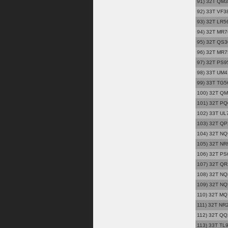
91) 32T QM38
92) 33T VF38
93) 32T LR56 
94) 32T MR76
95) 32T QS30
96) 32T MR75
97) 32T PS9
98) 33T UM41
99) 33T TG5
100) 32T QM2
101) 32T PQ
102) 33T UL7
103) 32T QP2
104) 32T NQ
105) 32T NR9
106) 32T PS6
107) 32T QR
108) 32T NQ
109) 32T NQ
110) 32T MQ
111) 32T NR2
112) 32T QQ
113) 33T TL9