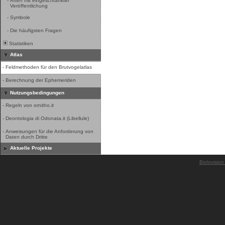
-
Arten mit eingeschränkter
Veröffentlichung
-
Symbole
-
Die häufigsten Fragen
Statistiken
Atlas
-
Feldmethoden für den Brutvogelatlas
-
Berechnung der Ephemeriden
Nutzungsbedingungen
-
Regeln von ornitho.it
-
Deontologia di Odonata.it (Libellule)
-
Anweisungen für die Anforderung von
Daten durch Dritte
Aktuelle Projekte
Biolovision