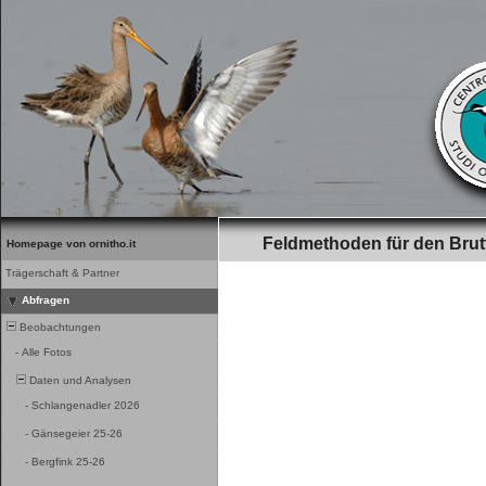
Feldmethoden für den Brut
Homepage von ornitho.it
Trägerschaft & Partner
Abfragen
Beobachtungen
-
Alle Fotos
Daten und Analysen
-
Schlangenadler 2026
-
Gänsegeier 25-26
-
Bergfink 25-26