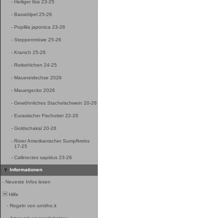
-
Heiliger Ibis 23-25
-
Basstölpel 25-26
-
Popillia japonica 23-26
-
Steppenmöwe 25-26
-
Kranich 25-26
-
Rotkehlchen 24-25
-
Mauereidechse 2026
-
Mauergecko 2026
-
Gewöhnliches Stachelschwein 20-26
-
Eurasischer Fischotter 22-26
-
Goldschakal 20-26
-
Roter Amerikanischer Sumpfkrebs
17-25
-
Callinectes sapidus 23-26
Informationen
-
Neueste Infos lesen
Hilfe
-
Regeln von ornitho.it