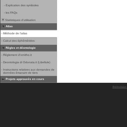
-
Explication des symboles
-
les FAQs
Statistiques d'utilisation
Atlas
-
Méthode de l'atlas
-
Calcul des éphémérides
Règles et déontologie
-
Réglement d'ornitho.it
-
Deontologia di Odonata.it (Libellule)
-
Instructions relatives aux demandes de
données émanant de tiers
Projets approuvés en cours
Biolovision