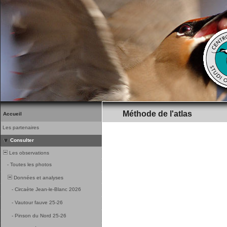
Méthode de l'atlas
Accueil
Les partenaires
Consulter
Les observations
-
Toutes les photos
Données et analyses
-
Circaète Jean-le-Blanc 2026
-
Vautour fauve 25-26
-
Pinson du Nord 25-26