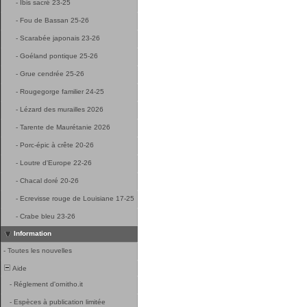
-
Ibis sacré 23-25
-
Fou de Bassan 25-26
-
Scarabée japonais 23-26
-
Goéland pontique 25-26
-
Grue cendrée 25-26
-
Rougegorge familier 24-25
-
Lézard des murailles 2026
-
Tarente de Maurétanie 2026
-
Porc-épic à crête 20-26
-
Loutre d'Europe 22-26
-
Chacal doré 20-26
-
Ecrevisse rouge de Louisiane 17-25
-
Crabe bleu 23-26
Information
-
Toutes les nouvelles
Aide
-
Réglement d'ornitho.it
-
Espèces à publication limitée