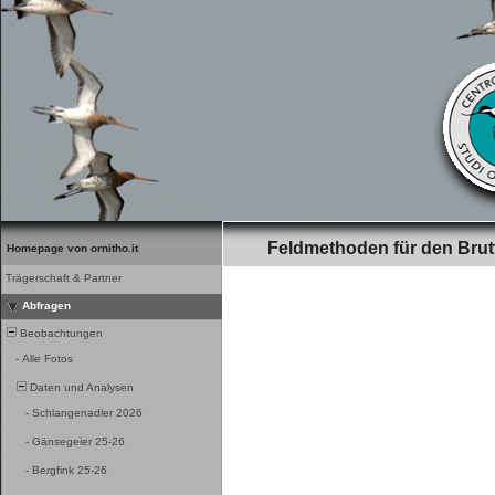
Feldmethoden für den Brut
Homepage von ornitho.it
Trägerschaft & Partner
Abfragen
Beobachtungen
-
Alle Fotos
Daten und Analysen
-
Schlangenadler 2026
-
Gänsegeier 25-26
-
Bergfink 25-26