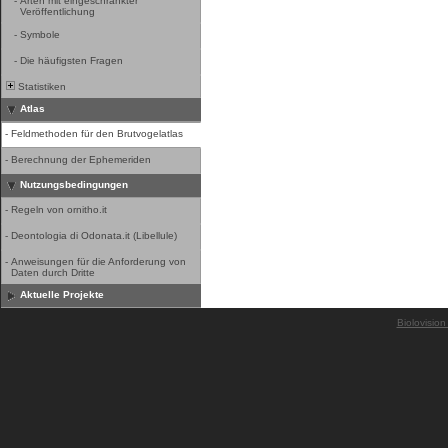
-
Arten mit eingeschränkter
Veröffentlichung
-
Symbole
-
Die häufigsten Fragen
Statistiken
Atlas
-
Feldmethoden für den Brutvogelatlas
-
Berechnung der Ephemeriden
Nutzungsbedingungen
-
Regeln von ornitho.it
-
Deontologia di Odonata.it (Libellule)
-
Anweisungen für die Anforderung von
Daten durch Dritte
Aktuelle Projekte
Biolovision