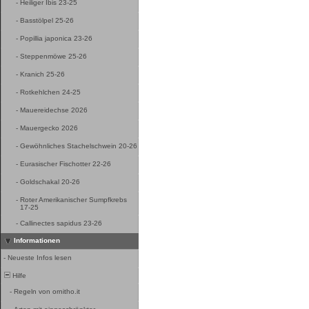
-
Heiliger Ibis 23-25
-
Basstölpel 25-26
-
Popillia japonica 23-26
-
Steppenmöwe 25-26
-
Kranich 25-26
-
Rotkehlchen 24-25
-
Mauereidechse 2026
-
Mauergecko 2026
-
Gewöhnliches Stachelschwein 20-26
-
Eurasischer Fischotter 22-26
-
Goldschakal 20-26
-
Roter Amerikanischer Sumpfkrebs
17-25
-
Callinectes sapidus 23-26
Informationen
-
Neueste Infos lesen
Hilfe
-
Regeln von ornitho.it