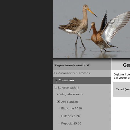
Ge
Pagina iniziale ornitho.it
Le Associazioni di ornitho.it
Digitate il 
dal vostro pr
Consultare
Le osservazioni
E-mail (se
-
Fotografie e suoni
Dati e analisi
-
Biancone 2026
-
Grifone 25-26
-
Peppola 25-26