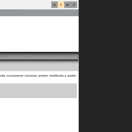
en
it
de
fr
 volta nuovamente connessi, potrete modificarla a partire