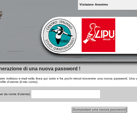
Visitatore Anonimo
nerazione di una nuova password !
vostro indirizzo e-mail nella linea qui sotto e fra pochi minuti riceverete una nuova password. Una
ofilo d'utente (il mio conto).
rve da nome d'utente)