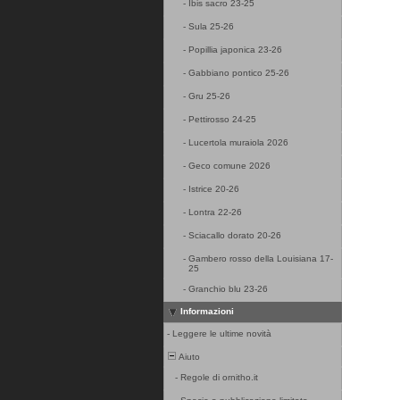
-
Ibis sacro 23-25
-
Sula 25-26
-
Popillia japonica 23-26
-
Gabbiano pontico 25-26
-
Gru 25-26
-
Pettirosso 24-25
-
Lucertola muraiola 2026
-
Geco comune 2026
-
Istrice 20-26
-
Lontra 22-26
-
Sciacallo dorato 20-26
-
Gambero rosso della Louisiana 17-
25
-
Granchio blu 23-26
Informazioni
-
Leggere le ultime novità
Aiuto
-
Regole di ornitho.it