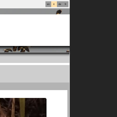
en
it
de
fr