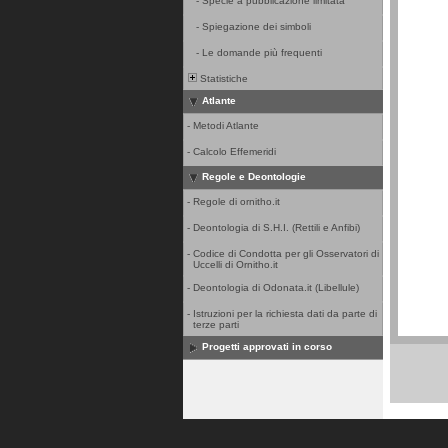
-
Specie a pubblicazione limitata
-
Spiegazione dei simboli
-
Le domande più frequenti
Statistiche
Atlante
-
Metodi Atlante
-
Calcolo Effemeridi
Regole e Deontologie
-
Regole di ornitho.it
-
Deontologia di S.H.I. (Rettili e Anfibi)
-
Codice di Condotta per gli Osservatori di
Uccelli di Ornitho.it
-
Deontologia di Odonata.it (Libellule)
-
Istruzioni per la richiesta dati da parte di
terze parti
Progetti approvati in corso