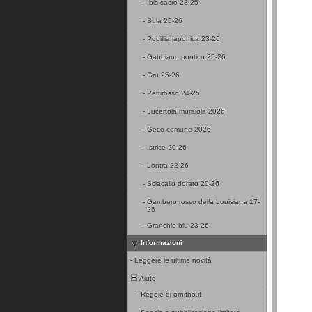
-
Ibis sacro 23-25
-
Sula 25-26
-
Popillia japonica 23-26
-
Gabbiano pontico 25-26
-
Gru 25-26
-
Pettirosso 24-25
-
Lucertola muraiola 2026
-
Geco comune 2026
-
Istrice 20-26
-
Lontra 22-26
-
Sciacallo dorato 20-26
-
Gambero rosso della Louisiana 17-
25
-
Granchio blu 23-26
Informazioni
-
Leggere le ultime novità
Aiuto
-
Regole di ornitho.it