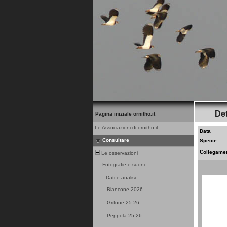
Det
Pagina iniziale ornitho.it
Le Associazioni di ornitho.it
Data
Consultare
Specie
Collegame
Le osservazioni
-
Fotografie e suoni
Dati e analisi
-
Biancone 2026
-
Grifone 25-26
-
Peppola 25-26