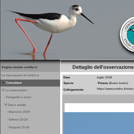
Dettaglio dell'osservazione
Pagina iniziale ornitho.it
Le Associazioni di ornitho.it
Data
luglio 2026
Consultare
Specie
Poiana
(Buteo buteo)
Collegamento
Le osservazioni
-
Fotografie e suoni
Dati e analisi
-
Biancone 2026
-
Grifone 25-26
-
Peppola 25-26