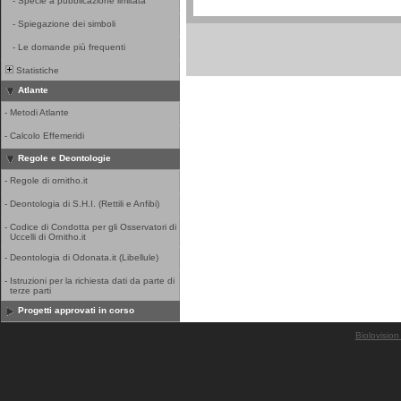
-
Specie a pubblicazione limitata
-
Spiegazione dei simboli
-
Le domande più frequenti
Statistiche
Atlante
-
Metodi Atlante
-
Calcolo Effemeridi
Regole e Deontologie
-
Regole di ornitho.it
-
Deontologia di S.H.I. (Rettili e Anfibi)
-
Codice di Condotta per gli Osservatori di
Uccelli di Ornitho.it
-
Deontologia di Odonata.it (Libellule)
-
Istruzioni per la richiesta dati da parte di
terze parti
Progetti approvati in corso
Biolovision