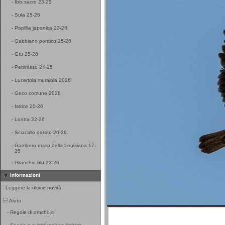
-
Ibis sacro 23-25
-
Sula 25-26
-
Popillia japonica 23-26
-
Gabbiano pontico 25-26
-
Gru 25-26
-
Pettirosso 24-25
-
Lucertola muraiola 2026
-
Geco comune 2026
-
Istrice 20-26
-
Lontra 22-26
-
Sciacallo dorato 20-26
-
Gambero rosso della Louisiana 17-
25
-
Granchio blu 23-26
Informazioni
-
Leggere le ultime novità
Aiuto
-
Regole di ornitho.it