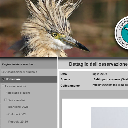
Dettaglio dell'osservazione
Pagina iniziale ornitho.it
Le Associazioni di ornitho.it
Data
luglio 2026
Consultare
Specie
Saltimpalo comune
(Saxi
Collegamento
Le osservazioni
-
Fotografie e suoni
Dati e analisi
-
Biancone 2026
-
Grifone 25-26
-
Peppola 25-26