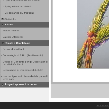
-
Specie a pubblicazione limitata
-
Spiegazione dei simboli
-
Le domande più frequenti
Statistiche
Atlante
-
Metodi Atlante
-
Calcolo Effemeridi
Regole e Deontologie
-
Regole di ornitho.it
-
Deontologia di S.H.I. (Rettili e Anfibi)
-
Codice di Condotta per gli Osservatori di
Uccelli di Ornitho.it
-
Deontologia di Odonata.it (Libellule)
-
Istruzioni per la richiesta dati da parte di
terze parti
Progetti approvati in corso
Biolovision