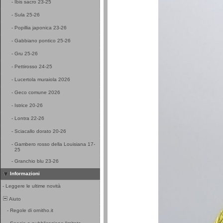
-
Ibis sacro 23-25
-
Sula 25-26
-
Popillia japonica 23-26
-
Gabbiano pontico 25-26
-
Gru 25-26
-
Pettirosso 24-25
-
Lucertola muraiola 2026
-
Geco comune 2026
-
Istrice 20-26
-
Lontra 22-26
-
Sciacallo dorato 20-26
-
Gambero rosso della Louisiana 17-
25
-
Granchio blu 23-26
Informazioni
-
Leggere le ultime novità
Aiuto
-
Regole di ornitho.it