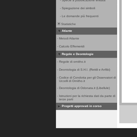
-
Specie a pubblicazione limitata
-
Spiegazione dei simboli
-
Le domande più frequenti
Statistiche
Atlante
-
Metodi Atlante
-
Calcolo Effemeridi
Regole e Deontologie
-
Regole di ornitho.it
-
Deontologia di S.H.I. (Rettili e Anfibi)
-
Codice di Condotta per gli Osservatori di
Uccelli di Ornitho.it
-
Deontologia di Odonata.it (Libellule)
-
Istruzioni per la richiesta dati da parte di
terze parti
Progetti approvati in corso