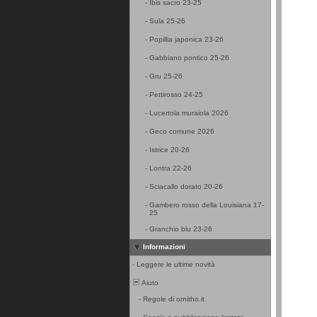
-
Ibis sacro 23-25
-
Sula 25-26
-
Popillia japonica 23-26
-
Gabbiano pontico 25-26
-
Gru 25-26
-
Pettirosso 24-25
-
Lucertola muraiola 2026
-
Geco comune 2026
-
Istrice 20-26
-
Lontra 22-26
-
Sciacallo dorato 20-26
-
Gambero rosso della Louisiana 17-
25
-
Granchio blu 23-26
Informazioni
-
Leggere le ultime novità
Aiuto
-
Regole di ornitho.it