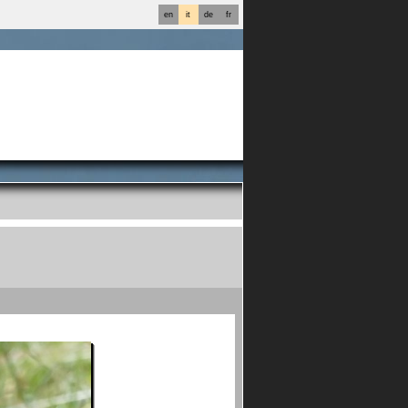
en
it
de
fr