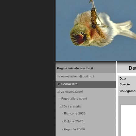
Det
Pagina iniziale ornitho.it
Le Associazioni di ornitho.it
Data
Consultare
Specie
Collegame
Le osservazioni
-
Fotografie e suoni
Dati e analisi
-
Biancone 2026
-
Grifone 25-26
-
Peppola 25-26