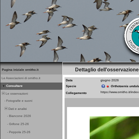
Dettaglio dell'osservazione
Pagina iniziale ornitho.it
Le Associazioni di ornitho.it
Data
giugno 2026
Consultare
Specie
Orthotaenia undul
Collegamento
Le osservazioni
-
Fotografie e suoni
Dati e analisi
-
Biancone 2026
-
Grifone 25-26
-
Peppola 25-26