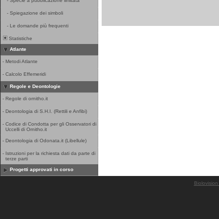
-
Specie a pubblicazione limitata
-
Spiegazione dei simboli
-
Le domande più frequenti
Statistiche
Atlante
-
Metodi Atlante
-
Calcolo Effemeridi
Regole e Deontologie
-
Regole di ornitho.it
-
Deontologia di S.H.I. (Rettili e Anfibi)
-
Codice di Condotta per gli Osservatori di
Uccelli di Ornitho.it
-
Deontologia di Odonata.it (Libellule)
-
Istruzioni per la richiesta dati da parte di
terze parti
Progetti approvati in corso
Biolovision