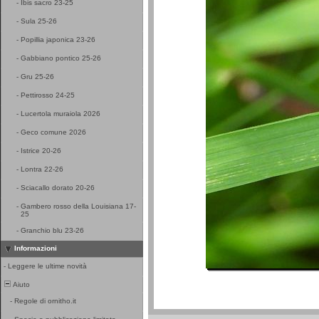
-
Ibis sacro 23-25
-
Sula 25-26
-
Popillia japonica 23-26
-
Gabbiano pontico 25-26
-
Gru 25-26
-
Pettirosso 24-25
-
Lucertola muraiola 2026
-
Geco comune 2026
-
Istrice 20-26
-
Lontra 22-26
-
Sciacallo dorato 20-26
-
Gambero rosso della Louisiana 17-
25
-
Granchio blu 23-26
Informazioni
-
Leggere le ultime novità
Aiuto
-
Regole di ornitho.it