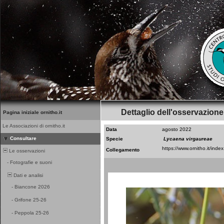
Dettaglio dell'osservazione
Pagina iniziale ornitho.it
Le Associazioni di ornitho.it
Data
agosto 2022
Consultare
Specie
Lycaena virgaureae
Collegamento
Le osservazioni
-
Fotografie e suoni
Dati e analisi
-
Biancone 2026
-
Grifone 25-26
-
Peppola 25-26