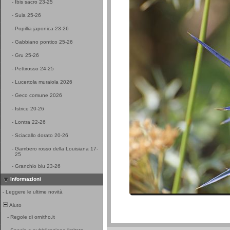
-
Ibis sacro 23-25
-
Sula 25-26
-
Popillia japonica 23-26
-
Gabbiano pontico 25-26
-
Gru 25-26
-
Pettirosso 24-25
-
Lucertola muraiola 2026
-
Geco comune 2026
-
Istrice 20-26
-
Lontra 22-26
-
Sciacallo dorato 20-26
-
Gambero rosso della Louisiana 17-
25
-
Granchio blu 23-26
Informazioni
-
Leggere le ultime novità
Aiuto
-
Regole di ornitho.it