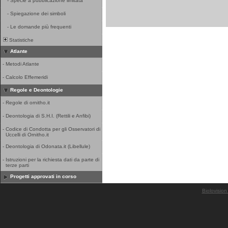
-
Specie a pubblicazione limitata
-
Spiegazione dei simboli
-
Le domande più frequenti
Statistiche
Atlante
-
Metodi Atlante
-
Calcolo Effemeridi
Regole e Deontologie
-
Regole di ornitho.it
-
Deontologia di S.H.I. (Rettili e Anfibi)
-
Codice di Condotta per gli Osservatori di
Uccelli di Ornitho.it
-
Deontologia di Odonata.it (Libellule)
-
Istruzioni per la richiesta dati da parte di
terze parti
Progetti approvati in corso
Biolovision