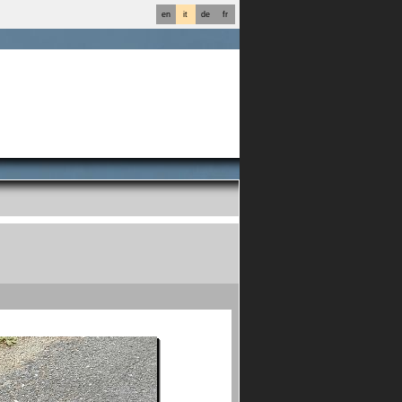
en
it
de
fr