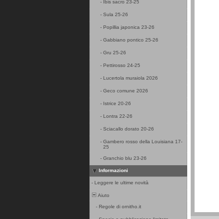
-
Ibis sacro 23-25
-
Sula 25-26
-
Popillia japonica 23-26
-
Gabbiano pontico 25-26
-
Gru 25-26
-
Pettirosso 24-25
-
Lucertola muraiola 2026
-
Geco comune 2026
-
Istrice 20-26
-
Lontra 22-26
-
Sciacallo dorato 20-26
-
Gambero rosso della Louisiana 17-
25
-
Granchio blu 23-26
Informazioni
-
Leggere le ultime novità
Aiuto
-
Regole di ornitho.it