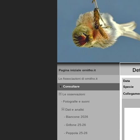
Det
Pagina iniziale ornitho.it
Le Associazioni di ornitho.it
Data
Consultare
Specie
Collegame
Le osservazioni
-
Fotografie e suoni
Dati e analisi
-
Biancone 2026
-
Grifone 25-26
-
Peppola 25-26