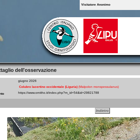
Visitatore Anonimo
taglio dell'osservazione
giugno 2026
Colubro lacertino occidentale (Liguria)
(Malpolon monspessulanus)
nto