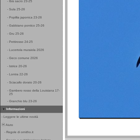
-
Ibis sacro 23-25
-
Sula 25-26
-
Popillia japonica 23-26
-
Gabbiano pontico 25-26
-
Gru 25-26
-
Pettirosso 24-25
-
Lucertola muraiola 2026
-
Geco comune 2026
-
Istrice 20-26
-
Lontra 22-26
-
Sciacallo dorato 20-26
-
Gambero rosso della Louisiana 17-
25
-
Granchio blu 23-26
Informazioni
-
Leggere le ultime novità
Aiuto
-
Regole di ornitho.it