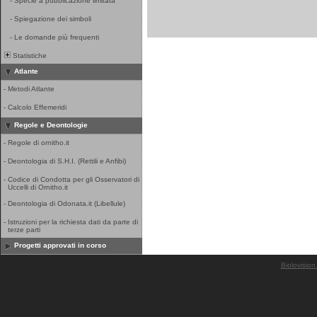
-
Specie a pubblicazione limitata
-
Spiegazione dei simboli
-
Le domande più frequenti
Statistiche
Atlante
-
Metodi Atlante
-
Calcolo Effemeridi
Regole e Deontologie
-
Regole di ornitho.it
-
Deontologia di S.H.I. (Rettili e Anfibi)
-
Codice di Condotta per gli Osservatori di
Uccelli di Ornitho.it
-
Deontologia di Odonata.it (Libellule)
-
Istruzioni per la richiesta dati da parte di
terze parti
Progetti approvati in corso
Biolovision