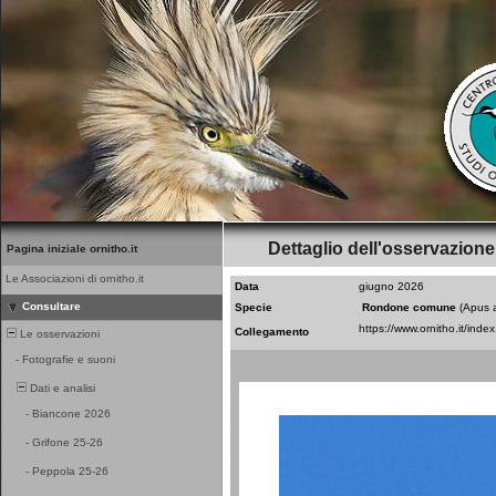
Dettaglio dell'osservazione
Pagina iniziale ornitho.it
Le Associazioni di ornitho.it
Data
giugno 2026
Consultare
Specie
Rondone comune
(Apus 
Collegamento
Le osservazioni
-
Fotografie e suoni
Dati e analisi
-
Biancone 2026
-
Grifone 25-26
-
Peppola 25-26