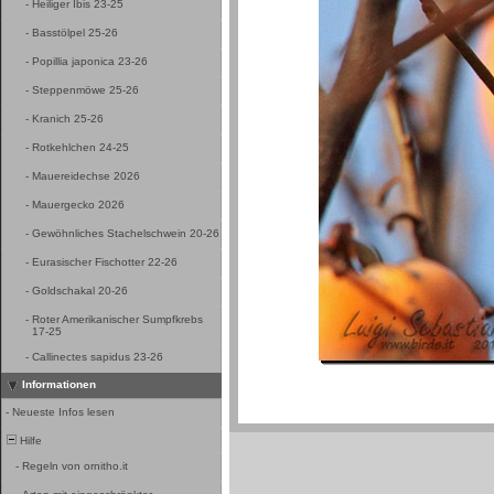
-
Heiliger Ibis 23-25
-
Basstölpel 25-26
-
Popillia japonica 23-26
-
Steppenmöwe 25-26
-
Kranich 25-26
-
Rotkehlchen 24-25
-
Mauereidechse 2026
-
Mauergecko 2026
-
Gewöhnliches Stachelschwein 20-26
-
Eurasischer Fischotter 22-26
-
Goldschakal 20-26
-
Roter Amerikanischer Sumpfkrebs
17-25
-
Callinectes sapidus 23-26
Informationen
-
Neueste Infos lesen
Hilfe
-
Regeln von ornitho.it