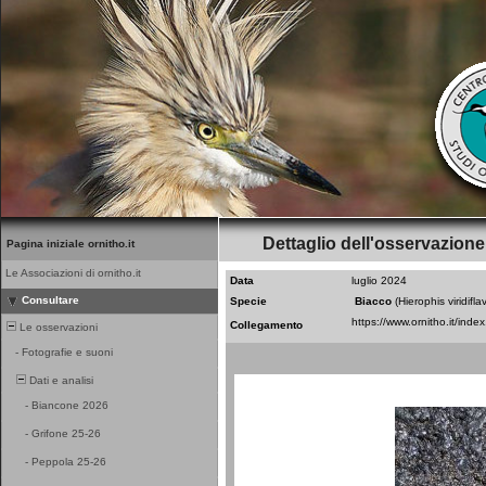
Dettaglio dell'osservazione
Pagina iniziale ornitho.it
Le Associazioni di ornitho.it
Data
luglio 2024
Consultare
Specie
Biacco
(Hierophis viridifla
Collegamento
Le osservazioni
-
Fotografie e suoni
Dati e analisi
-
Biancone 2026
-
Grifone 25-26
-
Peppola 25-26