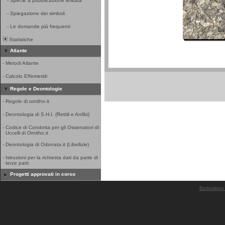
-
Specie a pubblicazione limitata
-
Spiegazione dei simboli
-
Le domande più frequenti
Statistiche
Atlante
-
Metodi Atlante
-
Calcolo Effemeridi
Regole e Deontologie
-
Regole di ornitho.it
-
Deontologia di S.H.I. (Rettili e Anfibi)
-
Codice di Condotta per gli Osservatori di
Uccelli di Ornitho.it
-
Deontologia di Odonata.it (Libellule)
-
Istruzioni per la richiesta dati da parte di
terze parti
Progetti approvati in corso
Biolovision