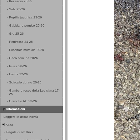
-
Ibis sacro 23-25
-
Sula 25-26
-
Popillia japonica 23-26
-
Gabbiano pontico 25-26
-
Gru 25-26
-
Pettirosso 24-25
-
Lucertola muraiola 2026
-
Geco comune 2026
-
Istrice 20-26
-
Lontra 22-26
-
Sciacallo dorato 20-26
-
Gambero rosso della Louisiana 17-
25
-
Granchio blu 23-26
Informazioni
-
Leggere le ultime novità
Aiuto
-
Regole di ornitho.it