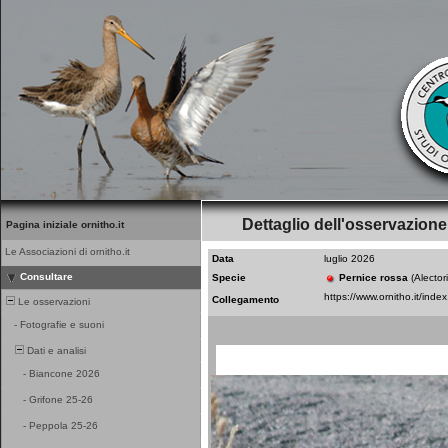
Dettaglio dell'osservazione
Pagina iniziale ornitho.it
Le Associazioni di ornitho.it
Data
luglio 2026
Consultare
Specie
Pernice rossa
(Alector
Collegamento
Le osservazioni
-
Fotografie e suoni
Dati e analisi
-
Biancone 2026
-
Grifone 25-26
-
Peppola 25-26