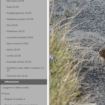
-
Ibis sacro 23-25
-
Sula 25-26
-
Popillia japonica 23-26
-
Gabbiano pontico 25-26
-
Gru 25-26
-
Pettirosso 24-25
-
Lucertola muraiola 2026
-
Geco comune 2026
-
Istrice 20-26
-
Lontra 22-26
-
Sciacallo dorato 20-26
-
Gambero rosso della Louisiana 17-
25
-
Granchio blu 23-26
Informazioni
-
Leggere le ultime novità
Aiuto
-
Regole di ornitho.it