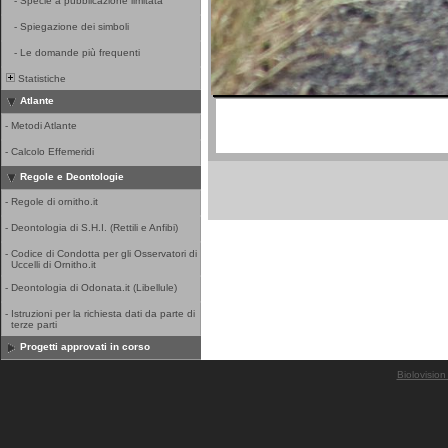
-
Specie a pubblicazione limitata
-
Spiegazione dei simboli
-
Le domande più frequenti
Statistiche
Atlante
-
Metodi Atlante
-
Calcolo Effemeridi
Regole e Deontologie
-
Regole di ornitho.it
-
Deontologia di S.H.I. (Rettili e Anfibi)
-
Codice di Condotta per gli Osservatori di
Uccelli di Ornitho.it
-
Deontologia di Odonata.it (Libellule)
-
Istruzioni per la richiesta dati da parte di
terze parti
Progetti approvati in corso
Biolovision