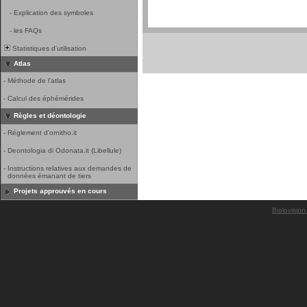
-
Explication des symboles
-
les FAQs
Statistiques d'utilisation
Atlas
-
Méthode de l'atlas
-
Calcul des éphémérides
Règles et déontologie
-
Réglement d'ornitho.it
-
Deontologia di Odonata.it (Libellule)
-
Instructions relatives aux demandes de
données émanant de tiers
Projets approuvés en cours
Biolovision