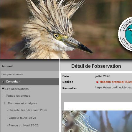
Détail de l'observation
Accueil
Les partenaires
Date
juillet 2026
Consulter
Espèce
Roselin cramoisi
(Car
Permalien
Les observations
-
Toutes les photos
Données et analyses
-
Circaète Jean-le-Blanc 2026
-
Vautour fauve 25-26
-
Pinson du Nord 25-26