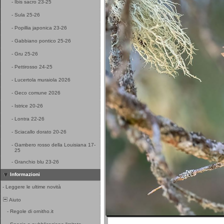
-
Ibis sacro 23-25
-
Sula 25-26
-
Popillia japonica 23-26
-
Gabbiano pontico 25-26
-
Gru 25-26
-
Pettirosso 24-25
-
Lucertola muraiola 2026
-
Geco comune 2026
-
Istrice 20-26
-
Lontra 22-26
-
Sciacallo dorato 20-26
-
Gambero rosso della Louisiana 17-
25
-
Granchio blu 23-26
Informazioni
-
Leggere le ultime novità
Aiuto
-
Regole di ornitho.it