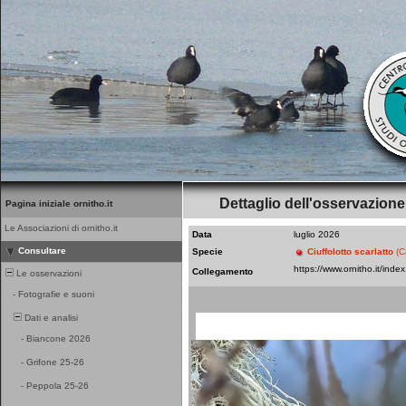
Dettaglio dell'osservazione
Pagina iniziale ornitho.it
Le Associazioni di ornitho.it
Data
luglio 2026
Consultare
Specie
Ciuffolotto scarlatto
(C
Collegamento
Le osservazioni
-
Fotografie e suoni
Dati e analisi
-
Biancone 2026
-
Grifone 25-26
-
Peppola 25-26