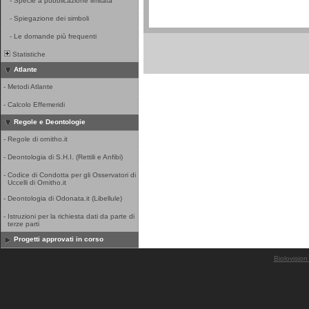
-
Specie a pubblicazione limitata
-
Spiegazione dei simboli
-
Le domande più frequenti
Statistiche
Atlante
-
Metodi Atlante
-
Calcolo Effemeridi
Regole e Deontologie
-
Regole di ornitho.it
-
Deontologia di S.H.I. (Rettili e Anfibi)
-
Codice di Condotta per gli Osservatori di
Uccelli di Ornitho.it
-
Deontologia di Odonata.it (Libellule)
-
Istruzioni per la richiesta dati da parte di
terze parti
Progetti approvati in corso
Biolovision