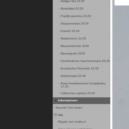
-
Heiliger Ibis 23-25
-
Basstölpel 25-26
-
Popillia japonica 23-26
-
Steppenmöwe 25-26
-
Kranich 25-26
-
Rotkehlchen 24-25
-
Mauereidechse 2026
-
Mauergecko 2026
-
Gewöhnliches Stachelschwein 20-26
-
Eurasischer Fischotter 22-26
-
Goldschakal 20-26
-
Roter Amerikanischer Sumpfkrebs
17-25
-
Callinectes sapidus 23-26
Informationen
-
Neueste Infos lesen
Hilfe
-
Regeln von ornitho.it