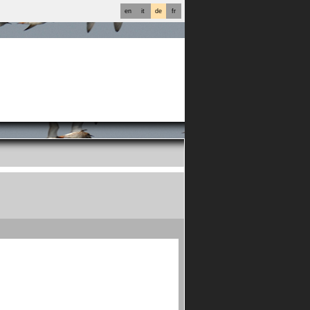
en
it
de
fr