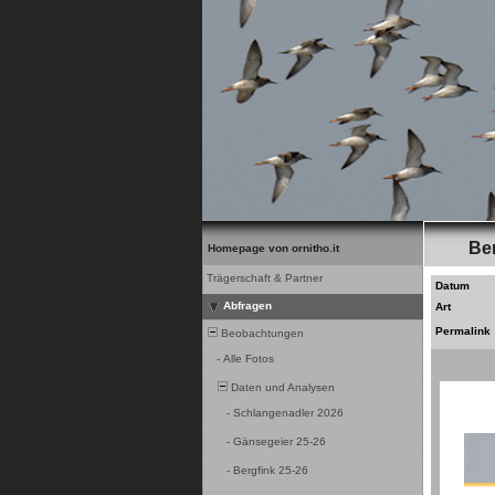
Be
Homepage von ornitho.it
Trägerschaft & Partner
Datum
Abfragen
Art
Permalink
Beobachtungen
-
Alle Fotos
Daten und Analysen
-
Schlangenadler 2026
-
Gänsegeier 25-26
-
Bergfink 25-26