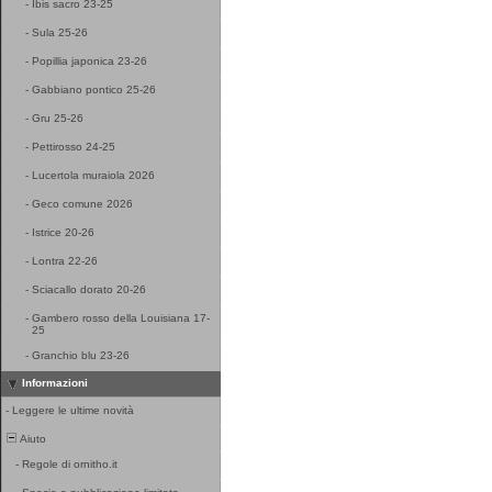
-
Ibis sacro 23-25
-
Sula 25-26
-
Popillia japonica 23-26
-
Gabbiano pontico 25-26
-
Gru 25-26
-
Pettirosso 24-25
-
Lucertola muraiola 2026
-
Geco comune 2026
-
Istrice 20-26
-
Lontra 22-26
-
Sciacallo dorato 20-26
-
Gambero rosso della Louisiana 17-
25
-
Granchio blu 23-26
Informazioni
-
Leggere le ultime novità
Aiuto
-
Regole di ornitho.it