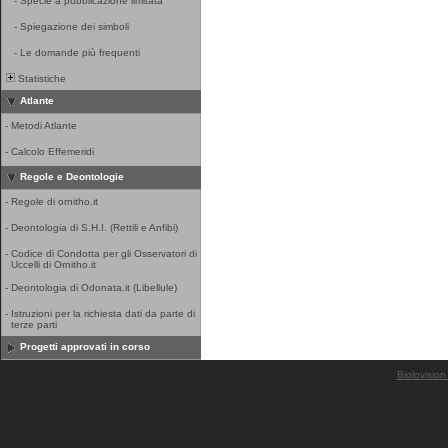
-
Specie a pubblicazione limitata
-
Spiegazione dei simboli
-
Le domande più frequenti
Statistiche
Atlante
-
Metodi Atlante
-
Calcolo Effemeridi
Regole e Deontologie
-
Regole di ornitho.it
-
Deontologia di S.H.I. (Rettili e Anfibi)
-
Codice di Condotta per gli Osservatori di
Uccelli di Ornitho.it
-
Deontologia di Odonata.it (Libellule)
-
Istruzioni per la richiesta dati da parte di
terze parti
Progetti approvati in corso
Biolovision