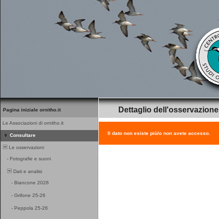
Dettaglio dell'osservazione
Pagina iniziale ornitho.it
Le Associazioni di ornitho.it
Il dato non esiste più/o non avete accesso.
Consultare
Le osservazioni
-
Fotografie e suoni
Dati e analisi
-
Biancone 2026
-
Grifone 25-26
-
Peppola 25-26