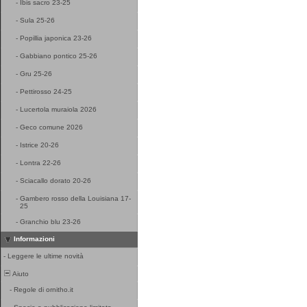
-
Ibis sacro 23-25
-
Sula 25-26
-
Popillia japonica 23-26
-
Gabbiano pontico 25-26
-
Gru 25-26
-
Pettirosso 24-25
-
Lucertola muraiola 2026
-
Geco comune 2026
-
Istrice 20-26
-
Lontra 22-26
-
Sciacallo dorato 20-26
-
Gambero rosso della Louisiana 17-
25
-
Granchio blu 23-26
Informazioni
-
Leggere le ultime novità
Aiuto
-
Regole di ornitho.it