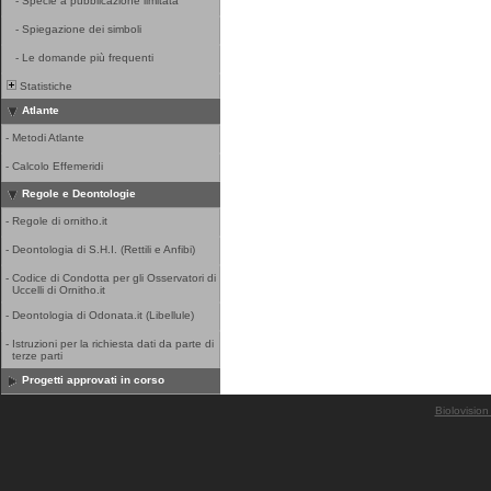
-
Specie a pubblicazione limitata
-
Spiegazione dei simboli
-
Le domande più frequenti
Statistiche
Atlante
-
Metodi Atlante
-
Calcolo Effemeridi
Regole e Deontologie
-
Regole di ornitho.it
-
Deontologia di S.H.I. (Rettili e Anfibi)
-
Codice di Condotta per gli Osservatori di
Uccelli di Ornitho.it
-
Deontologia di Odonata.it (Libellule)
-
Istruzioni per la richiesta dati da parte di
terze parti
Progetti approvati in corso
Biolovision