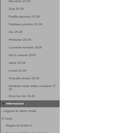
-
Ibis sacro 23-25
-
Sula 25-26
-
Popillia japonica 23-26
-
Gabbiano pontico 25-26
-
Gru 25-26
-
Pettirosso 24-25
-
Lucertola muraiola 2026
-
Geco comune 2026
-
Istrice 20-26
-
Lontra 22-26
-
Sciacallo dorato 20-26
-
Gambero rosso della Louisiana 17-
25
-
Granchio blu 23-26
Informazioni
-
Leggere le ultime novità
Aiuto
-
Regole di ornitho.it