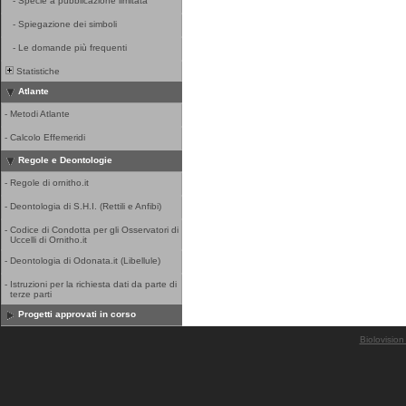
-
Specie a pubblicazione limitata
-
Spiegazione dei simboli
-
Le domande più frequenti
Statistiche
Atlante
-
Metodi Atlante
-
Calcolo Effemeridi
Regole e Deontologie
-
Regole di ornitho.it
-
Deontologia di S.H.I. (Rettili e Anfibi)
-
Codice di Condotta per gli Osservatori di
Uccelli di Ornitho.it
-
Deontologia di Odonata.it (Libellule)
-
Istruzioni per la richiesta dati da parte di
terze parti
Progetti approvati in corso
Biolovision