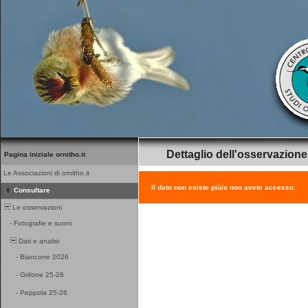
Dettaglio dell'osservazione
Pagina iniziale ornitho.it
Le Associazioni di ornitho.it
Il dato non esiste più/o non avete accesso.
Consultare
Le osservazioni
-
Fotografie e suoni
Dati e analisi
-
Biancone 2026
-
Grifone 25-26
-
Peppola 25-26