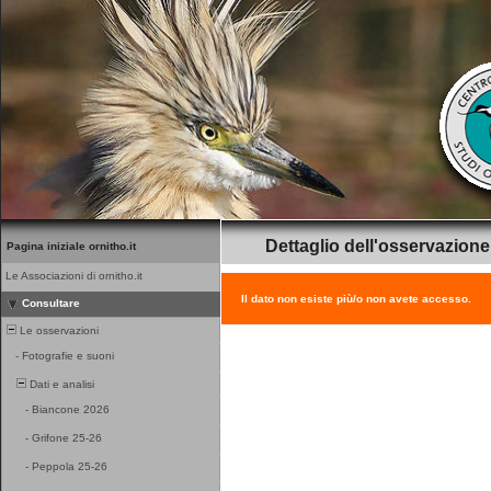
Dettaglio dell'osservazione
Pagina iniziale ornitho.it
Le Associazioni di ornitho.it
Il dato non esiste più/o non avete accesso.
Consultare
Le osservazioni
-
Fotografie e suoni
Dati e analisi
-
Biancone 2026
-
Grifone 25-26
-
Peppola 25-26