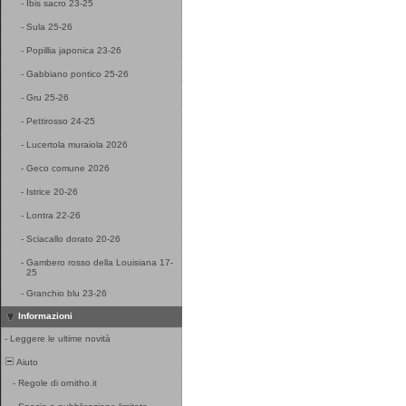
-
Ibis sacro 23-25
-
Sula 25-26
-
Popillia japonica 23-26
-
Gabbiano pontico 25-26
-
Gru 25-26
-
Pettirosso 24-25
-
Lucertola muraiola 2026
-
Geco comune 2026
-
Istrice 20-26
-
Lontra 22-26
-
Sciacallo dorato 20-26
-
Gambero rosso della Louisiana 17-
25
-
Granchio blu 23-26
Informazioni
-
Leggere le ultime novità
Aiuto
-
Regole di ornitho.it