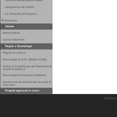
-
Specie a pubblicazione limitata
-
Spiegazione dei simboli
-
Le domande più frequenti
Statistiche
Atlante
-
Metodi Atlante
-
Calcolo Effemeridi
Regole e Deontologie
-
Regole di ornitho.it
-
Deontologia di S.H.I. (Rettili e Anfibi)
-
Codice di Condotta per gli Osservatori di
Uccelli di Ornitho.it
-
Deontologia di Odonata.it (Libellule)
-
Istruzioni per la richiesta dati da parte di
terze parti
Progetti approvati in corso
Biolovision