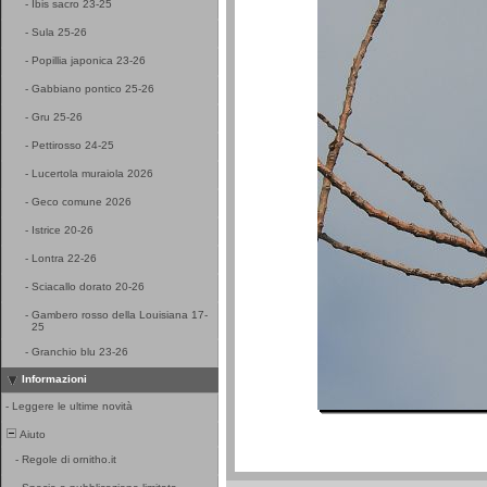
-
Ibis sacro 23-25
-
Sula 25-26
-
Popillia japonica 23-26
-
Gabbiano pontico 25-26
-
Gru 25-26
-
Pettirosso 24-25
-
Lucertola muraiola 2026
-
Geco comune 2026
-
Istrice 20-26
-
Lontra 22-26
-
Sciacallo dorato 20-26
-
Gambero rosso della Louisiana 17-
25
-
Granchio blu 23-26
Informazioni
-
Leggere le ultime novità
Aiuto
-
Regole di ornitho.it