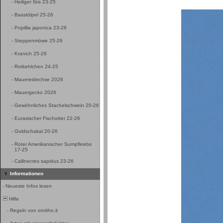
-
Heiliger Ibis 23-25
-
Basstölpel 25-26
-
Popillia japonica 23-26
-
Steppenmöwe 25-26
-
Kranich 25-26
-
Rotkehlchen 24-25
-
Mauereidechse 2026
-
Mauergecko 2026
-
Gewöhnliches Stachelschwein 20-26
-
Eurasischer Fischotter 22-26
-
Goldschakal 20-26
-
Roter Amerikanischer Sumpfkrebs
17-25
-
Callinectes sapidus 23-26
Informationen
-
Neueste Infos lesen
Hilfe
-
Regeln von ornitho.it