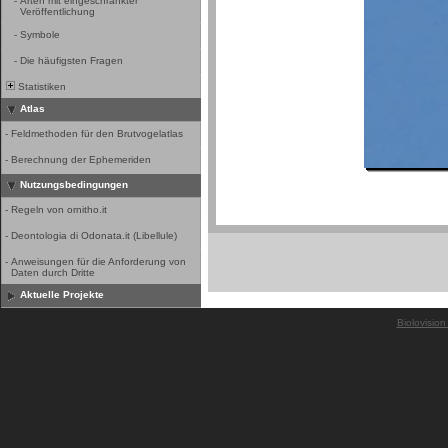
-
Arten mit eingeschränkter
Veröffentlichung
-
Symbole
-
Die häufigsten Fragen
Statistiken
Atlas
-
Feldmethoden für den Brutvogelatlas
-
Berechnung der Ephemeriden
Nutzungsbedingungen
-
Regeln von ornitho.it
-
Deontologia di Odonata.it (Libellule)
-
Anweisungen für die Anforderung von
Daten durch Dritte
Aktuelle Projekte
Biolovision