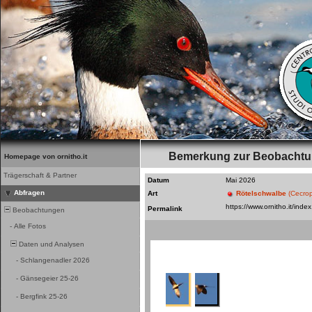
Bemerkung zur Beobacht
Homepage von ornitho.it
Trägerschaft & Partner
Datum
Mai 2026
Abfragen
Art
Rötelschwalbe
(Cecrop
Permalink
Beobachtungen
-
Alle Fotos
Daten und Analysen
-
Schlangenadler 2026
-
Gänsegeier 25-26
-
Bergfink 25-26