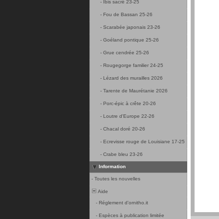
-
Ibis sacré 23-25
-
Fou de Bassan 25-26
-
Scarabée japonais 23-26
-
Goéland pontique 25-26
-
Grue cendrée 25-26
-
Rougegorge familier 24-25
-
Lézard des murailles 2026
-
Tarente de Maurétanie 2026
-
Porc-épic à crête 20-26
-
Loutre d'Europe 22-26
-
Chacal doré 20-26
-
Ecrevisse rouge de Louisiane 17-25
-
Crabe bleu 23-26
Information
-
Toutes les nouvelles
Aide
-
Réglement d'ornitho.it
-
Espèces à publication limitée