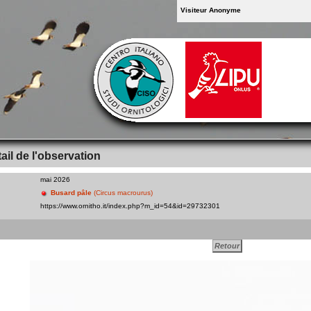
Visiteur Anonyme
ail de l'observation
mai 2026
Busard pâle
(Circus macrourus)