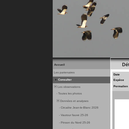
Dét
Accueil
Les partenaires
Date
Consulter
Espèce
Permalien
Les observations
-
Toutes les photos
Données et analyses
-
Circaète Jean-le-Blanc 2026
-
Vautour fauve 25-26
-
Pinson du Nord 25-26