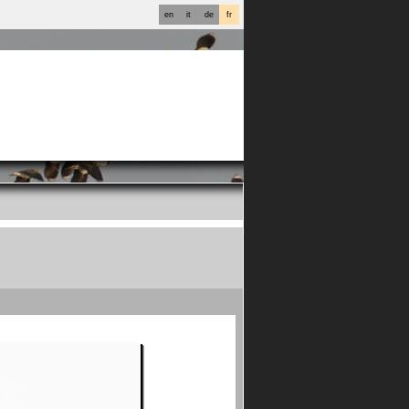
en
it
de
fr