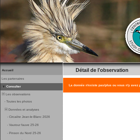
Détail de l'observation
Accueil
Les partenaires
La donnée n'existe pas/plus ou vous n'y avez
Consulter
Les observations
-
Toutes les photos
Données et analyses
-
Circaète Jean-le-Blanc 2026
-
Vautour fauve 25-26
-
Pinson du Nord 25-26