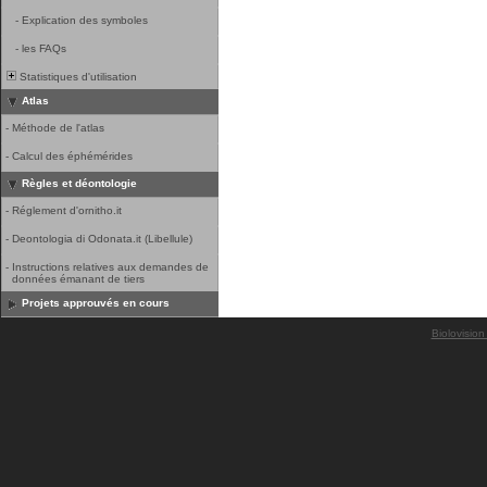
-
Explication des symboles
-
les FAQs
Statistiques d'utilisation
Atlas
-
Méthode de l'atlas
-
Calcul des éphémérides
Règles et déontologie
-
Réglement d'ornitho.it
-
Deontologia di Odonata.it (Libellule)
-
Instructions relatives aux demandes de
données émanant de tiers
Projets approuvés en cours
Biolovision