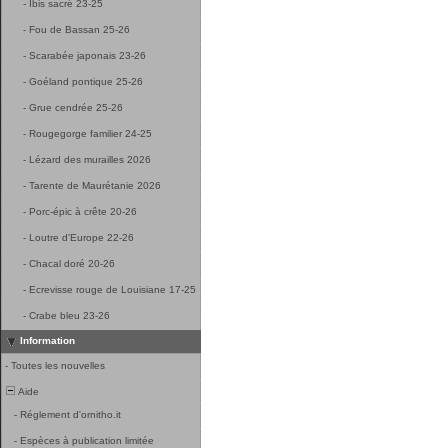
-
Ibis sacré 23-25
-
Fou de Bassan 25-26
-
Scarabée japonais 23-26
-
Goéland pontique 25-26
-
Grue cendrée 25-26
-
Rougegorge familier 24-25
-
Lézard des murailles 2026
-
Tarente de Maurétanie 2026
-
Porc-épic à crête 20-26
-
Loutre d'Europe 22-26
-
Chacal doré 20-26
-
Ecrevisse rouge de Louisiane 17-25
-
Crabe bleu 23-26
Information
-
Toutes les nouvelles
Aide
-
Réglement d'ornitho.it
-
Espèces à publication limitée