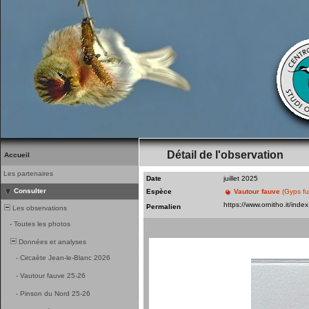
Détail de l'observation
Accueil
Les partenaires
Date
juillet 2025
Consulter
Espèce
Vautour fauve
(Gyps fu
Permalien
Les observations
-
Toutes les photos
Données et analyses
-
Circaète Jean-le-Blanc 2026
-
Vautour fauve 25-26
-
Pinson du Nord 25-26