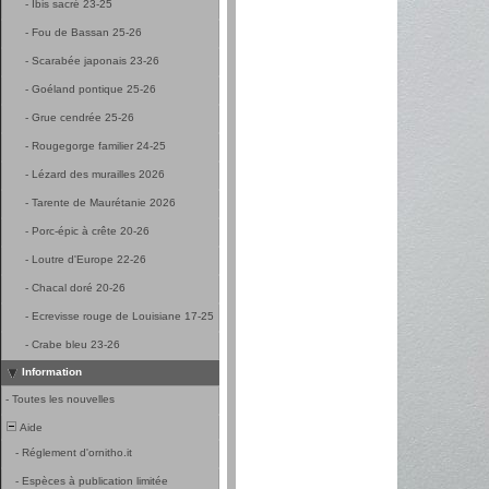
-
Ibis sacré 23-25
-
Fou de Bassan 25-26
-
Scarabée japonais 23-26
-
Goéland pontique 25-26
-
Grue cendrée 25-26
-
Rougegorge familier 24-25
-
Lézard des murailles 2026
-
Tarente de Maurétanie 2026
-
Porc-épic à crête 20-26
-
Loutre d'Europe 22-26
-
Chacal doré 20-26
-
Ecrevisse rouge de Louisiane 17-25
-
Crabe bleu 23-26
Information
-
Toutes les nouvelles
Aide
-
Réglement d'ornitho.it
-
Espèces à publication limitée