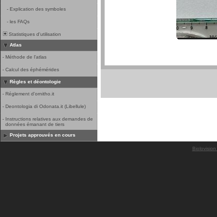
-
Explication des symboles
-
les FAQs
Statistiques d'utilisation
Atlas
-
Méthode de l'atlas
-
Calcul des éphémérides
Règles et déontologie
-
Réglement d'ornitho.it
-
Deontologia di Odonata.it (Libellule)
-
Instructions relatives aux demandes de
données émanant de tiers
Projets approuvés en cours
Biolovision