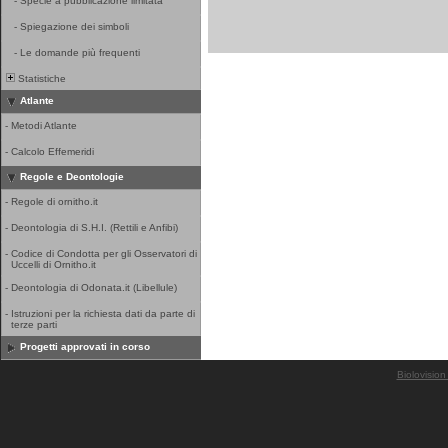
-
Specie a pubblicazione limitata
-
Spiegazione dei simboli
-
Le domande più frequenti
Statistiche
Atlante
-
Metodi Atlante
-
Calcolo Effemeridi
Regole e Deontologie
-
Regole di ornitho.it
-
Deontologia di S.H.I. (Rettili e Anfibi)
-
Codice di Condotta per gli Osservatori di
Uccelli di Ornitho.it
-
Deontologia di Odonata.it (Libellule)
-
Istruzioni per la richiesta dati da parte di
terze parti
Progetti approvati in corso
Biolovision