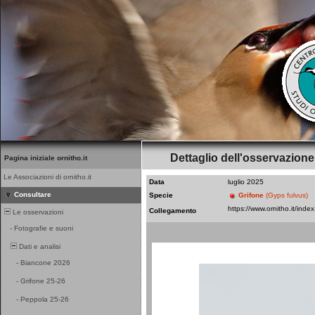
Dettaglio dell'osservazione
Pagina iniziale ornitho.it
Le Associazioni di ornitho.it
Data
luglio 2025
Consultare
Specie
Grifone
(Gyps fulvus)
Collegamento
Le osservazioni
-
Fotografie e suoni
Dati e analisi
-
Biancone 2026
-
Grifone 25-26
-
Peppola 25-26