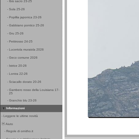
-
Ibis sacro 23-25
-
Sula 25-26
-
Popillia japonica 23-26
-
Gabbiano pontico 25-26
-
Gru 25-26
-
Pettirosso 24-25
-
Lucertola muraiola 2026
-
Geco comune 2026
-
Istrice 20-26
-
Lontra 22-26
-
Sciacallo dorato 20-26
-
Gambero rosso della Louisiana 17-
25
-
Granchio blu 23-26
Informazioni
-
Leggere le ultime novità
Aiuto
-
Regole di ornitho.it