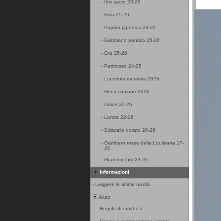
-
Ibis sacro 23-25
-
Sula 25-26
-
Popillia japonica 23-26
-
Gabbiano pontico 25-26
-
Gru 25-26
-
Pettirosso 24-25
-
Lucertola muraiola 2026
-
Geco comune 2026
-
Istrice 20-26
-
Lontra 22-26
-
Sciacallo dorato 20-26
-
Gambero rosso della Louisiana 17-
25
-
Granchio blu 23-26
Informazioni
-
Leggere le ultime novità
Aiuto
-
Regole di ornitho.it