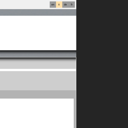
en
it
de
fr