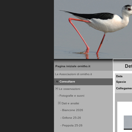
Det
Pagina iniziale ornitho.it
Le Associazioni di ornitho.it
Data
Consultare
Specie
Collegame
Le osservazioni
-
Fotografie e suoni
Dati e analisi
-
Biancone 2026
-
Grifone 25-26
-
Peppola 25-26