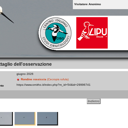
Visitatore Anonimo
taglio dell'osservazione
giugno 2026
Rondine rossiccia
(Cecropis rufula)
nto