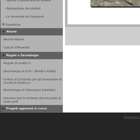
-
Specie a pubblicazione limitata
-
Spiegazione dei simboli
-
Le domande più frequenti
Statistiche
Atlante
-
Metodi Atlante
-
Calcolo Effemeridi
Regole e Deontologie
-
Regole di ornitho.it
-
Deontologia di S.H.I. (Rettili e Anfibi)
-
Codice di Condotta per gli Osservatori di
Uccelli di Ornitho.it
-
Deontologia di Odonata.it (Libellule)
-
Istruzioni per la richiesta dati da parte di
terze parti
Progetti approvati in corso
Biolovision