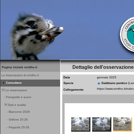
Dettaglio dell'osservazione
Pagina iniziale ornitho.it
Le Associazioni di ornitho.it
Data
gennaio 2025
Consultare
Specie
Gabbiano pontico
(Lar
Collegamento
Le osservazioni
-
Fotografie e suoni
Dati e analisi
-
Biancone 2026
-
Grifone 25-26
-
Peppola 25-26