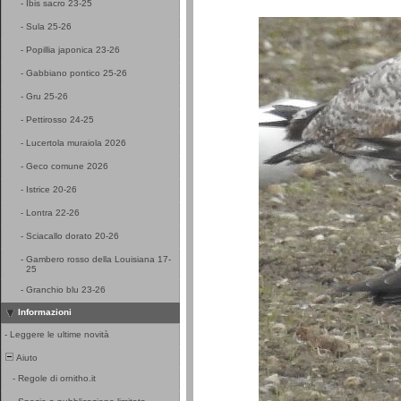
-
Ibis sacro 23-25
-
Sula 25-26
-
Popillia japonica 23-26
-
Gabbiano pontico 25-26
-
Gru 25-26
-
Pettirosso 24-25
-
Lucertola muraiola 2026
-
Geco comune 2026
-
Istrice 20-26
-
Lontra 22-26
-
Sciacallo dorato 20-26
-
Gambero rosso della Louisiana 17-
25
-
Granchio blu 23-26
Informazioni
-
Leggere le ultime novità
Aiuto
-
Regole di ornitho.it