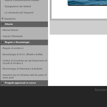
-
Specie a pubblicazione limitata
-
Spiegazione dei simboli
-
Le domande più frequenti
Statistiche
Atlante
-
Metodi Atlante
-
Calcolo Effemeridi
Regole e Deontologie
-
Regole di ornitho.it
-
Deontologia di S.H.I. (Rettili e Anfibi)
-
Codice di Condotta per gli Osservatori di
Uccelli di Ornitho.it
-
Deontologia di Odonata.it (Libellule)
-
Istruzioni per la richiesta dati da parte di
terze parti
Progetti approvati in corso
Biolovision