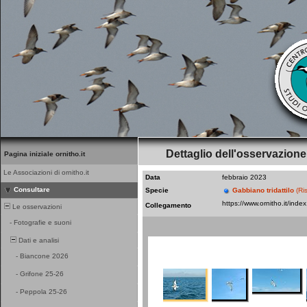
Dettaglio dell'osservazione
Pagina iniziale ornitho.it
Le Associazioni di ornitho.it
Data
febbraio 2023
Consultare
Specie
Gabbiano tridattilo
(Ri
Collegamento
Le osservazioni
-
Fotografie e suoni
Dati e analisi
-
Biancone 2026
-
Grifone 25-26
-
Peppola 25-26