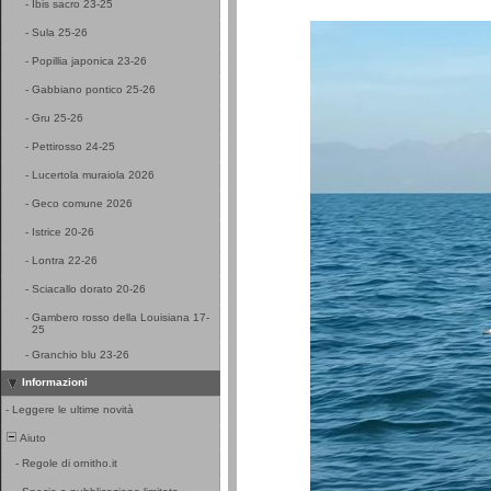
-
Ibis sacro 23-25
-
Sula 25-26
-
Popillia japonica 23-26
-
Gabbiano pontico 25-26
-
Gru 25-26
-
Pettirosso 24-25
-
Lucertola muraiola 2026
-
Geco comune 2026
-
Istrice 20-26
-
Lontra 22-26
-
Sciacallo dorato 20-26
-
Gambero rosso della Louisiana 17-
25
-
Granchio blu 23-26
Informazioni
-
Leggere le ultime novità
Aiuto
-
Regole di ornitho.it