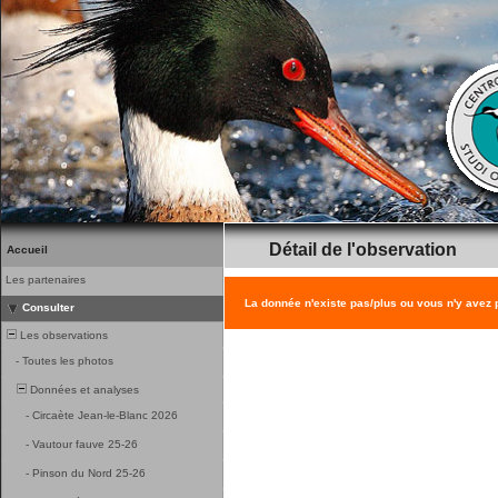
Détail de l'observation
Accueil
Les partenaires
La donnée n'existe pas/plus ou vous n'y avez
Consulter
Les observations
-
Toutes les photos
Données et analyses
-
Circaète Jean-le-Blanc 2026
-
Vautour fauve 25-26
-
Pinson du Nord 25-26