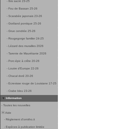
-
Ibis sacré 23-25
-
Fou de Bassan 25-26
-
Scarabée japonais 23-26
-
Goéland pontique 25-26
-
Grue cendrée 25-26
-
Rougegorge familier 24-25
-
Lézard des murailles 2026
-
Tarente de Maurétanie 2026
-
Porc-épic à crête 20-26
-
Loutre d'Europe 22-26
-
Chacal doré 20-26
-
Ecrevisse rouge de Louisiane 17-25
-
Crabe bleu 23-26
Information
-
Toutes les nouvelles
Aide
-
Réglement d'ornitho.it
-
Espèces à publication limitée