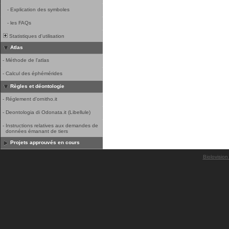
-
Explication des symboles
-
les FAQs
Statistiques d'utilisation
Atlas
-
Méthode de l'atlas
-
Calcul des éphémérides
Règles et déontologie
-
Réglement d'ornitho.it
-
Deontologia di Odonata.it (Libellule)
-
Instructions relatives aux demandes de
données émanant de tiers
Projets approuvés en cours
Biolovision