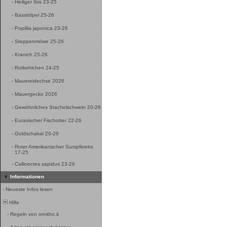
-
Heiliger Ibis 23-25
-
Basstölpel 25-26
-
Popillia japonica 23-26
-
Steppenmöwe 25-26
-
Kranich 25-26
-
Rotkehlchen 24-25
-
Mauereidechse 2026
-
Mauergecko 2026
-
Gewöhnliches Stachelschwein 20-26
-
Eurasischer Fischotter 22-26
-
Goldschakal 20-26
-
Roter Amerikanischer Sumpfkrebs
17-25
-
Callinectes sapidus 23-26
Informationen
-
Neueste Infos lesen
Hilfe
-
Regeln von ornitho.it