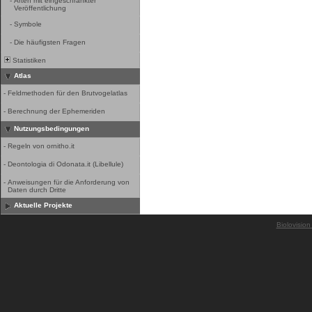
-
Arten mit eingeschränkter
Veröffentlichung
-
Symbole
-
Die häufigsten Fragen
Statistiken
Atlas
-
Feldmethoden für den Brutvogelatlas
-
Berechnung der Ephemeriden
Nutzungsbedingungen
-
Regeln von ornitho.it
-
Deontologia di Odonata.it (Libellule)
-
Anweisungen für die Anforderung von
Daten durch Dritte
Aktuelle Projekte
Biolovision