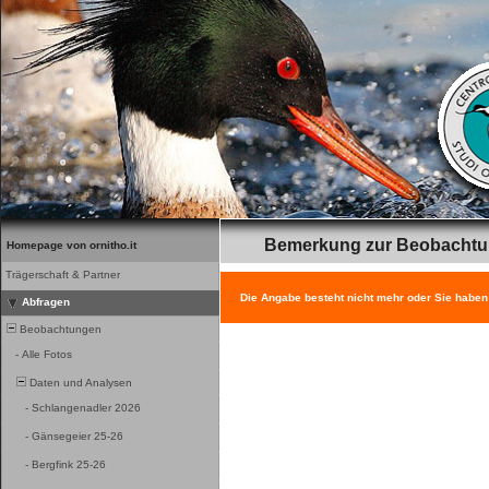
Bemerkung zur Beobacht
Homepage von ornitho.it
Trägerschaft & Partner
Die Angabe besteht nicht mehr oder Sie haben
Abfragen
Beobachtungen
-
Alle Fotos
Daten und Analysen
-
Schlangenadler 2026
-
Gänsegeier 25-26
-
Bergfink 25-26