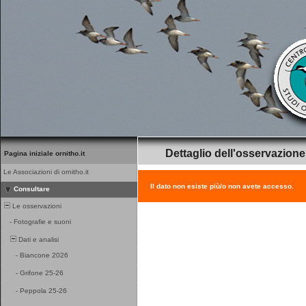
Dettaglio dell'osservazione
Pagina iniziale ornitho.it
Le Associazioni di ornitho.it
Il dato non esiste più/o non avete accesso.
Consultare
Le osservazioni
-
Fotografie e suoni
Dati e analisi
-
Biancone 2026
-
Grifone 25-26
-
Peppola 25-26