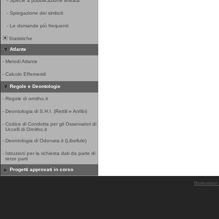
-
Specie a pubblicazione limitata
-
Spiegazione dei simboli
-
Le domande più frequenti
Statistiche
Atlante
-
Metodi Atlante
-
Calcolo Effemeridi
Regole e Deontologie
-
Regole di ornitho.it
-
Deontologia di S.H.I. (Rettili e Anfibi)
-
Codice di Condotta per gli Osservatori di
Uccelli di Ornitho.it
-
Deontologia di Odonata.it (Libellule)
-
Istruzioni per la richiesta dati da parte di
terze parti
Progetti approvati in corso
Biolovision