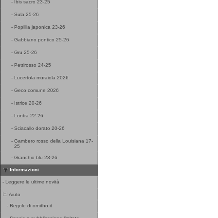
-
Ibis sacro 23-25
-
Sula 25-26
-
Popillia japonica 23-26
-
Gabbiano pontico 25-26
-
Gru 25-26
-
Pettirosso 24-25
-
Lucertola muraiola 2026
-
Geco comune 2026
-
Istrice 20-26
-
Lontra 22-26
-
Sciacallo dorato 20-26
-
Gambero rosso della Louisiana 17-
25
-
Granchio blu 23-26
Informazioni
-
Leggere le ultime novità
Aiuto
-
Regole di ornitho.it