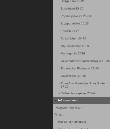
-
Heiliger Ibis 23-25
-
Basstölpel 25-26
-
Popillia japonica 23-26
-
Steppenmöwe 25-26
-
Kranich 25-26
-
Rotkehlchen 24-25
-
Mauereidechse 2026
-
Mauergecko 2026
-
Gewöhnliches Stachelschwein 20-26
-
Eurasischer Fischotter 22-26
-
Goldschakal 20-26
-
Roter Amerikanischer Sumpfkrebs
17-25
-
Callinectes sapidus 23-26
Informationen
-
Neueste Infos lesen
Hilfe
-
Regeln von ornitho.it