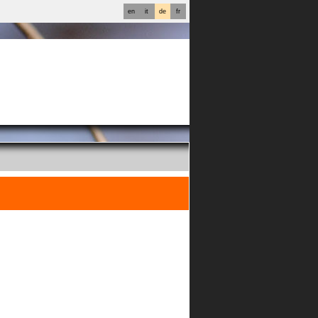
en
it
de
fr