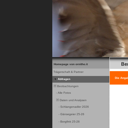
Be
Homepage von ornitho.it
Trägerschaft & Partner
Die Anga
Abfragen
Beobachtungen
-
Alle Fotos
Daten und Analysen
-
Schlangenadler 2026
-
Gänsegeier 25-26
-
Bergfink 25-26