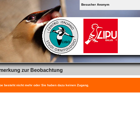
Besucher Anonym
merkung zur Beobachtung
be besteht nicht mehr oder Sie haben dazu keinen Zugang.