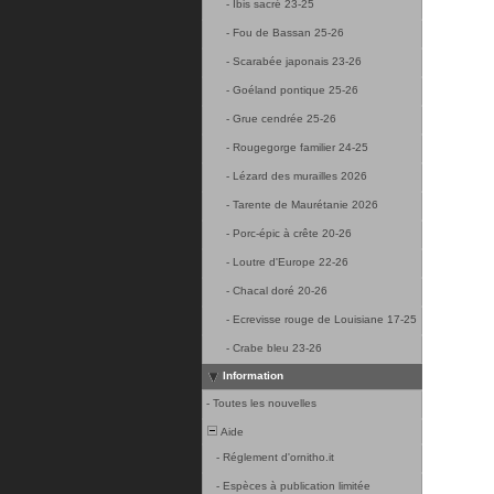
-
Ibis sacré 23-25
-
Fou de Bassan 25-26
-
Scarabée japonais 23-26
-
Goéland pontique 25-26
-
Grue cendrée 25-26
-
Rougegorge familier 24-25
-
Lézard des murailles 2026
-
Tarente de Maurétanie 2026
-
Porc-épic à crête 20-26
-
Loutre d'Europe 22-26
-
Chacal doré 20-26
-
Ecrevisse rouge de Louisiane 17-25
-
Crabe bleu 23-26
Information
-
Toutes les nouvelles
Aide
-
Réglement d'ornitho.it
-
Espèces à publication limitée