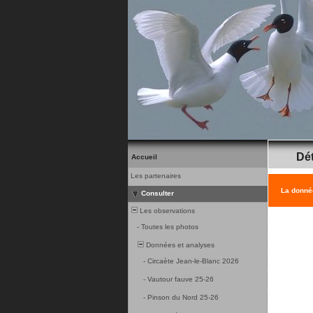
Dét
Accueil
Les partenaires
La donnée
Consulter
Les observations
-
Toutes les photos
Données et analyses
-
Circaète Jean-le-Blanc 2026
-
Vautour fauve 25-26
-
Pinson du Nord 25-26