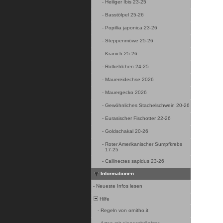
-
Heiliger Ibis 23-25
-
Basstölpel 25-26
-
Popillia japonica 23-26
-
Steppenmöwe 25-26
-
Kranich 25-26
-
Rotkehlchen 24-25
-
Mauereidechse 2026
-
Mauergecko 2026
-
Gewöhnliches Stachelschwein 20-26
-
Eurasischer Fischotter 22-26
-
Goldschakal 20-26
-
Roter Amerikanischer Sumpfkrebs
17-25
-
Callinectes sapidus 23-26
Informationen
-
Neueste Infos lesen
Hilfe
-
Regeln von ornitho.it