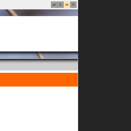
en
it
de
fr