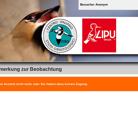
Besucher Anonym
merkung zur Beobachtung
be besteht nicht mehr oder Sie haben dazu keinen Zugang.