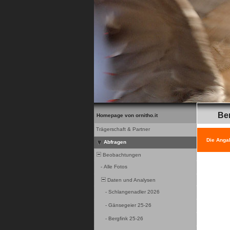
Be
Homepage von ornitho.it
Trägerschaft & Partner
Die Anga
Abfragen
Beobachtungen
-
Alle Fotos
Daten und Analysen
-
Schlangenadler 2026
-
Gänsegeier 25-26
-
Bergfink 25-26