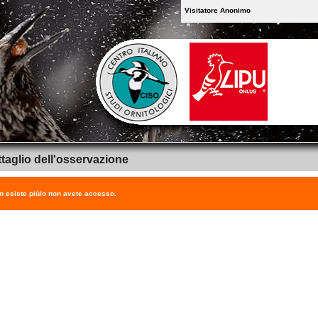
Visitatore Anonimo
taglio dell'osservazione
on esiste più/o non avete accesso.