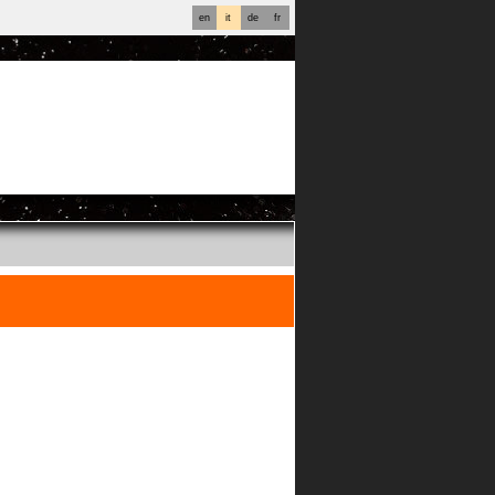
en
it
de
fr