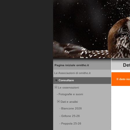
Det
Pagina iniziale ornitho.it
Le Associazioni di ornitho.it
Il dato n
Consultare
Le osservazioni
-
Fotografie e suoni
Dati e analisi
-
Biancone 2026
-
Grifone 25-26
-
Peppola 25-26