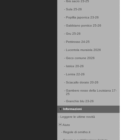
-
Ibis sacro 23-25
-
Sula 25-26
-
Popillia japonica 23-26
-
Gabbiano pontico 25-26
-
Gru 25-26
-
Pettirosso 24-25
-
Lucertola muraiola 2026
-
Geco comune 2026
-
Istrice 20-26
-
Lontra 22-26
-
Sciacallo dorato 20-26
-
Gambero rosso della Louisiana 17-
25
-
Granchio blu 23-26
Informazioni
-
Leggere le ultime novità
Aiuto
-
Regole di ornitho.it