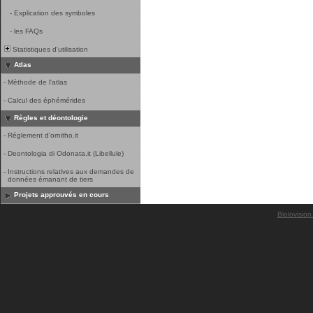
-
Explication des symboles
-
les FAQs
Statistiques d'utilisation
Atlas
-
Méthode de l'atlas
-
Calcul des éphémérides
Règles et déontologie
-
Réglement d'ornitho.it
-
Deontologia di Odonata.it (Libellule)
-
Instructions relatives aux demandes de
données émanant de tiers
Projets approuvés en cours
Biolovision