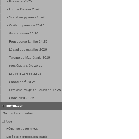
-
Ibis sacré 23-25
-
Fou de Bassan 25-26
-
Scarabée japonais 23-26
-
Goéland pontique 25-26
-
Grue cendrée 25-26
-
Rougegorge familier 24-25
-
Lézard des murailles 2026
-
Tarente de Maurétanie 2026
-
Porc-épic à crête 20-26
-
Loutre d'Europe 22-26
-
Chacal doré 20-26
-
Ecrevisse rouge de Louisiane 17-25
-
Crabe bleu 23-26
Information
-
Toutes les nouvelles
Aide
-
Réglement d'ornitho.it
-
Espèces à publication limitée