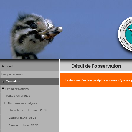
Détail de l'observation
Accueil
Les partenaires
La donnée n'existe pas/plus ou vous n'y avez
Consulter
Les observations
-
Toutes les photos
Données et analyses
-
Circaète Jean-le-Blanc 2026
-
Vautour fauve 25-26
-
Pinson du Nord 25-26