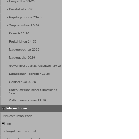
-
Heiliger Ibis 23-25
-
Basstölpel 25-26
-
Popillia japonica 23-26
-
Steppenmöwe 25-26
-
Kranich 25-26
-
Rotkehlchen 24-25
-
Mauereidechse 2026
-
Mauergecko 2026
-
Gewöhnliches Stachelschwein 20-26
-
Eurasischer Fischotter 22-26
-
Goldschakal 20-26
-
Roter Amerikanischer Sumpfkrebs
17-25
-
Callinectes sapidus 23-26
Informationen
-
Neueste Infos lesen
Hilfe
-
Regeln von ornitho.it