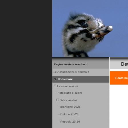
Det
Pagina iniziale ornitho.it
Le Associazioni di ornitho.it
Il dato n
Consultare
Le osservazioni
-
Fotografie e suoni
Dati e analisi
-
Biancone 2026
-
Grifone 25-26
-
Peppola 25-26