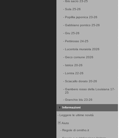
-
Ibis sacro 23-25
-
Sula 25-26
-
Popillia japonica 23-26
-
Gabbiano pontico 25-26
-
Gru 25-26
-
Pettirosso 24-25
-
Lucertola muraiola 2026
-
Geco comune 2026
-
Istrice 20-26
-
Lontra 22-26
-
Sciacallo dorato 20-26
-
Gambero rosso della Louisiana 17-
25
-
Granchio blu 23-26
Informazioni
-
Leggere le ultime novità
Aiuto
-
Regole di ornitho.it