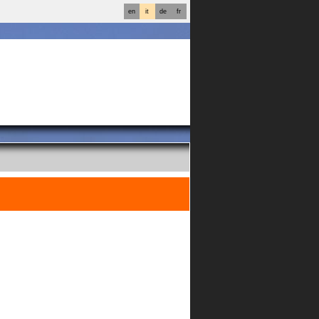
en
it
de
fr