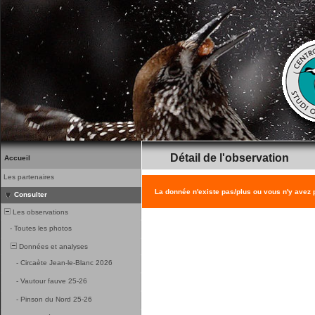
Détail de l'observation
Accueil
Les partenaires
La donnée n'existe pas/plus ou vous n'y avez
Consulter
Les observations
-
Toutes les photos
Données et analyses
-
Circaète Jean-le-Blanc 2026
-
Vautour fauve 25-26
-
Pinson du Nord 25-26