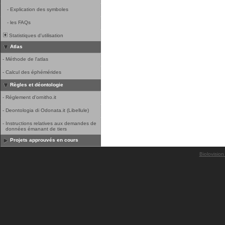
-
Explication des symboles
-
les FAQs
Statistiques d'utilisation
Atlas
-
Méthode de l'atlas
-
Calcul des éphémérides
Règles et déontologie
-
Réglement d'ornitho.it
-
Deontologia di Odonata.it (Libellule)
-
Instructions relatives aux demandes de
données émanant de tiers
Projets approuvés en cours
Biolovision