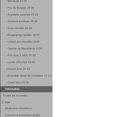
-
Ibis sacré 23-25
-
Fou de Bassan 25-26
-
Scarabée japonais 23-26
-
Goéland pontique 25-26
-
Grue cendrée 25-26
-
Rougegorge familier 24-25
-
Lézard des murailles 2026
-
Tarente de Maurétanie 2026
-
Porc-épic à crête 20-26
-
Loutre d'Europe 22-26
-
Chacal doré 20-26
-
Ecrevisse rouge de Louisiane 17-25
-
Crabe bleu 23-26
Information
-
Toutes les nouvelles
Aide
-
Réglement d'ornitho.it
-
Espèces à publication limitée