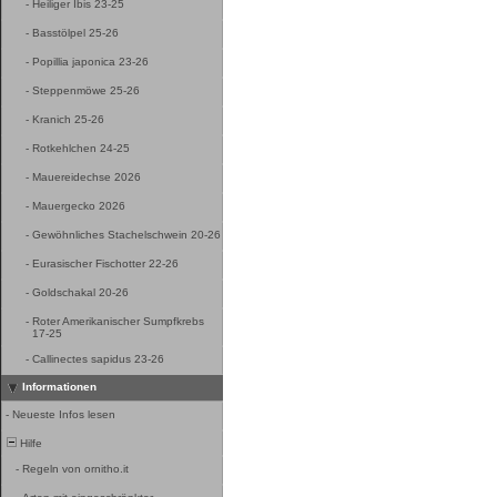
-
Heiliger Ibis 23-25
-
Basstölpel 25-26
-
Popillia japonica 23-26
-
Steppenmöwe 25-26
-
Kranich 25-26
-
Rotkehlchen 24-25
-
Mauereidechse 2026
-
Mauergecko 2026
-
Gewöhnliches Stachelschwein 20-26
-
Eurasischer Fischotter 22-26
-
Goldschakal 20-26
-
Roter Amerikanischer Sumpfkrebs
17-25
-
Callinectes sapidus 23-26
Informationen
-
Neueste Infos lesen
Hilfe
-
Regeln von ornitho.it