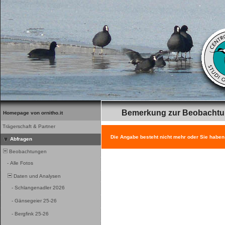
Bemerkung zur Beobacht
Homepage von ornitho.it
Trägerschaft & Partner
Die Angabe besteht nicht mehr oder Sie haben
Abfragen
Beobachtungen
-
Alle Fotos
Daten und Analysen
-
Schlangenadler 2026
-
Gänsegeier 25-26
-
Bergfink 25-26