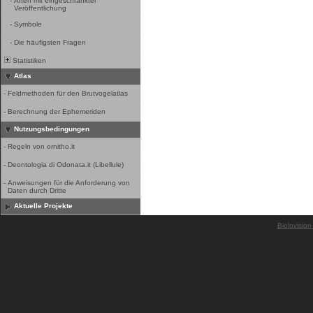
-
Arten mit eingeschränkter
Veröffentlichung
-
Symbole
-
Die häufigsten Fragen
Statistiken
Atlas
-
Feldmethoden für den Brutvogelatlas
-
Berechnung der Ephemeriden
Nutzungsbedingungen
-
Regeln von ornitho.it
-
Deontologia di Odonata.it (Libellule)
-
Anweisungen für die Anforderung von
Daten durch Dritte
Aktuelle Projekte
Biolovision