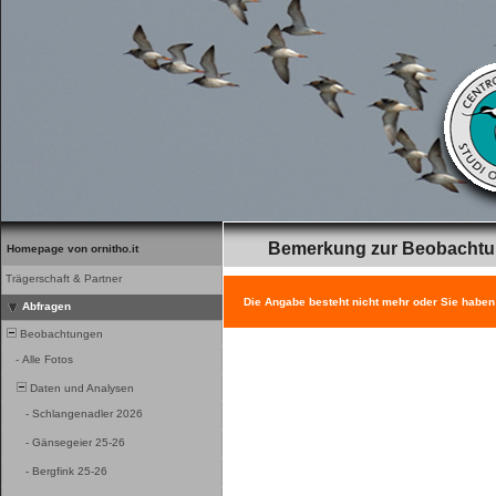
Bemerkung zur Beobacht
Homepage von ornitho.it
Trägerschaft & Partner
Die Angabe besteht nicht mehr oder Sie haben
Abfragen
Beobachtungen
-
Alle Fotos
Daten und Analysen
-
Schlangenadler 2026
-
Gänsegeier 25-26
-
Bergfink 25-26