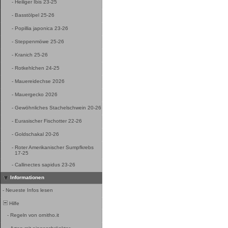
-
Heiliger Ibis 23-25
-
Basstölpel 25-26
-
Popillia japonica 23-26
-
Steppenmöwe 25-26
-
Kranich 25-26
-
Rotkehlchen 24-25
-
Mauereidechse 2026
-
Mauergecko 2026
-
Gewöhnliches Stachelschwein 20-26
-
Eurasischer Fischotter 22-26
-
Goldschakal 20-26
-
Roter Amerikanischer Sumpfkrebs
17-25
-
Callinectes sapidus 23-26
Informationen
-
Neueste Infos lesen
Hilfe
-
Regeln von ornitho.it