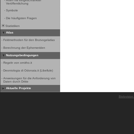
-
Arten mit eingeschränkter
Veröffentlichung
-
Symbole
-
Die häufigsten Fragen
Statistiken
Atlas
-
Feldmethoden für den Brutvogelatlas
-
Berechnung der Ephemeriden
Nutzungsbedingungen
-
Regeln von ornitho.it
-
Deontologia di Odonata.it (Libellule)
-
Anweisungen für die Anforderung von
Daten durch Dritte
Aktuelle Projekte
Biolovision