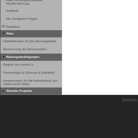
-
Arten mit eingeschränkter
Veröffentlichung
-
Symbole
-
Die häufigsten Fragen
Statistiken
Atlas
-
Feldmethoden für den Brutvogelatlas
-
Berechnung der Ephemeriden
Nutzungsbedingungen
-
Regeln von ornitho.it
-
Deontologia di Odonata.it (Libellule)
-
Anweisungen für die Anforderung von
Daten durch Dritte
Aktuelle Projekte
Biolovision