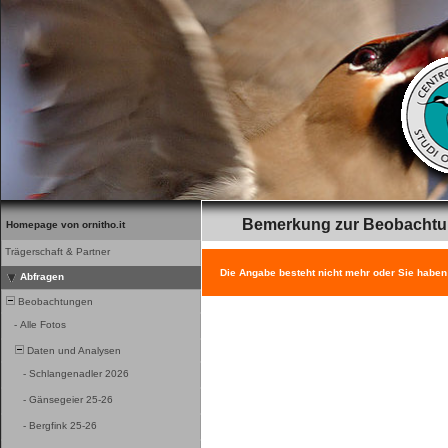
Bemerkung zur Beobacht
Homepage von ornitho.it
Trägerschaft & Partner
Die Angabe besteht nicht mehr oder Sie haben
Abfragen
Beobachtungen
-
Alle Fotos
Daten und Analysen
-
Schlangenadler 2026
-
Gänsegeier 25-26
-
Bergfink 25-26