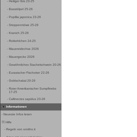
-
Heiliger Ibis 23-25
-
Basstölpel 25-26
-
Popillia japonica 23-26
-
Steppenmöwe 25-26
-
Kranich 25-26
-
Rotkehlchen 24-25
-
Mauereidechse 2026
-
Mauergecko 2026
-
Gewöhnliches Stachelschwein 20-26
-
Eurasischer Fischotter 22-26
-
Goldschakal 20-26
-
Roter Amerikanischer Sumpfkrebs
17-25
-
Callinectes sapidus 23-26
Informationen
-
Neueste Infos lesen
Hilfe
-
Regeln von ornitho.it