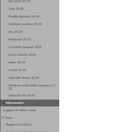
-
Ibis sacro 23-25
-
Sula 25-26
-
Popillia japonica 23-26
-
Gabbiano pontico 25-26
-
Gru 25-26
-
Pettirosso 24-25
-
Lucertola muraiola 2026
-
Geco comune 2026
-
Istrice 20-26
-
Lontra 22-26
-
Sciacallo dorato 20-26
-
Gambero rosso della Louisiana 17-
25
-
Granchio blu 23-26
Informazioni
-
Leggere le ultime novità
Aiuto
-
Regole di ornitho.it