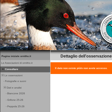
Dettaglio dell'osservazione
Pagina iniziale ornitho.it
Le Associazioni di ornitho.it
Il dato non esiste più/o non avete accesso.
Consultare
Le osservazioni
-
Fotografie e suoni
Dati e analisi
-
Biancone 2026
-
Grifone 25-26
-
Peppola 25-26