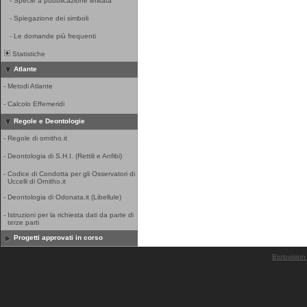
-
Specie a pubblicazione limitata
-
Spiegazione dei simboli
-
Le domande più frequenti
Statistiche
Atlante
-
Metodi Atlante
-
Calcolo Effemeridi
Regole e Deontologie
-
Regole di ornitho.it
-
Deontologia di S.H.I. (Rettili e Anfibi)
-
Codice di Condotta per gli Osservatori di
Uccelli di Ornitho.it
-
Deontologia di Odonata.it (Libellule)
-
Istruzioni per la richiesta dati da parte di
terze parti
Progetti approvati in corso
Biolovision