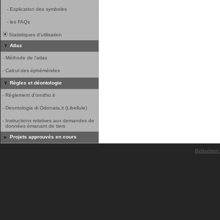
-
Explication des symboles
-
les FAQs
Statistiques d'utilisation
Atlas
-
Méthode de l'atlas
-
Calcul des éphémérides
Règles et déontologie
-
Réglement d'ornitho.it
-
Deontologia di Odonata.it (Libellule)
-
Instructions relatives aux demandes de
données émanant de tiers
Projets approuvés en cours
Biolovision