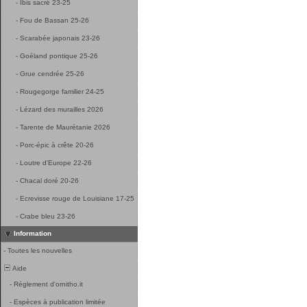
-
Ibis sacré 23-25
-
Fou de Bassan 25-26
-
Scarabée japonais 23-26
-
Goéland pontique 25-26
-
Grue cendrée 25-26
-
Rougegorge familier 24-25
-
Lézard des murailles 2026
-
Tarente de Maurétanie 2026
-
Porc-épic à crête 20-26
-
Loutre d'Europe 22-26
-
Chacal doré 20-26
-
Ecrevisse rouge de Louisiane 17-25
-
Crabe bleu 23-26
Information
-
Toutes les nouvelles
Aide
-
Réglement d'ornitho.it
-
Espèces à publication limitée