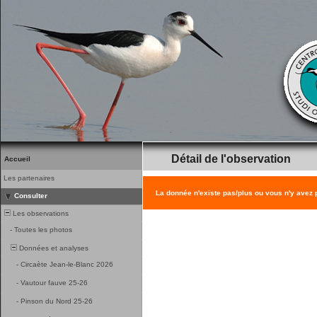
Détail de l'observation
Accueil
Les partenaires
La donnée n'existe pas/plus ou vous n'y avez
Consulter
Les observations
-
Toutes les photos
Données et analyses
-
Circaète Jean-le-Blanc 2026
-
Vautour fauve 25-26
-
Pinson du Nord 25-26