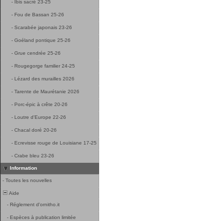
-
Ibis sacré 23-25
-
Fou de Bassan 25-26
-
Scarabée japonais 23-26
-
Goéland pontique 25-26
-
Grue cendrée 25-26
-
Rougegorge familier 24-25
-
Lézard des murailles 2026
-
Tarente de Maurétanie 2026
-
Porc-épic à crête 20-26
-
Loutre d'Europe 22-26
-
Chacal doré 20-26
-
Ecrevisse rouge de Louisiane 17-25
-
Crabe bleu 23-26
Information
-
Toutes les nouvelles
Aide
-
Réglement d'ornitho.it
-
Espèces à publication limitée