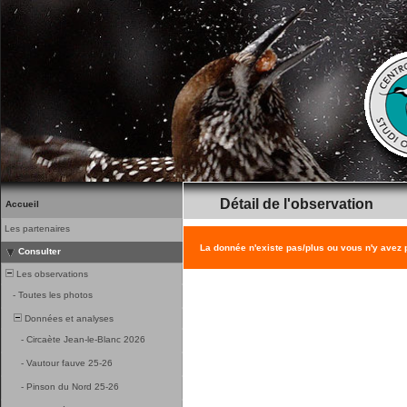
Détail de l'observation
Accueil
Les partenaires
La donnée n'existe pas/plus ou vous n'y avez
Consulter
Les observations
-
Toutes les photos
Données et analyses
-
Circaète Jean-le-Blanc 2026
-
Vautour fauve 25-26
-
Pinson du Nord 25-26