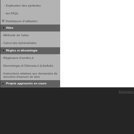
-
Explication des symboles
-
les FAQs
Statistiques d'utilisation
Atlas
-
Méthode de l'atlas
-
Calcul des éphémérides
Règles et déontologie
-
Réglement d'ornitho.it
-
Deontologia di Odonata.it (Libellule)
-
Instructions relatives aux demandes de
données émanant de tiers
Projets approuvés en cours
Biolovision