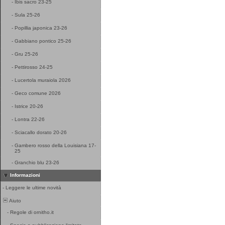
-
Ibis sacro 23-25
-
Sula 25-26
-
Popillia japonica 23-26
-
Gabbiano pontico 25-26
-
Gru 25-26
-
Pettirosso 24-25
-
Lucertola muraiola 2026
-
Geco comune 2026
-
Istrice 20-26
-
Lontra 22-26
-
Sciacallo dorato 20-26
-
Gambero rosso della Louisiana 17-
25
-
Granchio blu 23-26
Informazioni
-
Leggere le ultime novità
Aiuto
-
Regole di ornitho.it