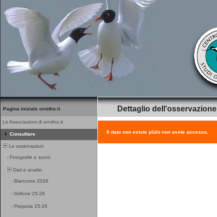
Dettaglio dell'osservazione
Pagina iniziale ornitho.it
Le Associazioni di ornitho.it
Il dato non esiste più/o non avete accesso.
Consultare
Le osservazioni
-
Fotografie e suoni
Dati e analisi
-
Biancone 2026
-
Grifone 25-26
-
Peppola 25-26