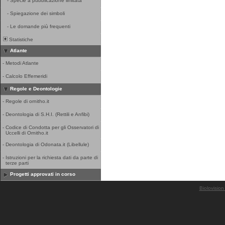
-
Specie a pubblicazione limitata
-
Spiegazione dei simboli
-
Le domande più frequenti
Statistiche
Atlante
-
Metodi Atlante
-
Calcolo Effemeridi
Regole e Deontologie
-
Regole di ornitho.it
-
Deontologia di S.H.I. (Rettili e Anfibi)
-
Codice di Condotta per gli Osservatori di
Uccelli di Ornitho.it
-
Deontologia di Odonata.it (Libellule)
-
Istruzioni per la richiesta dati da parte di
terze parti
Progetti approvati in corso
Biolovision